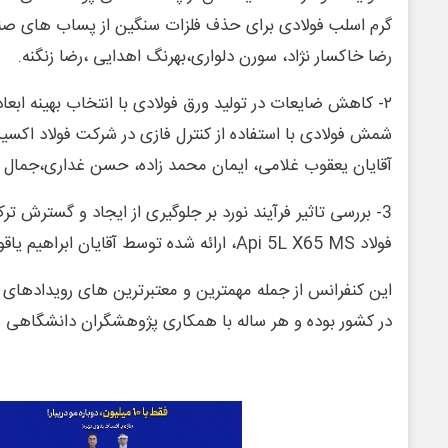
گرم اسلب فولادی برای حذف فلزات سنگین از پساب های صنع
رضا خاکسار نژاد، سورن دلواری،بهرنگ اهدایی ،رضا زنگنه.
۲- کاهش ضایعات در تولید ورق فولادی با انتخاب بهینه ابعا
شمش فولادی با استفاده از کنترل فازی در شرکت فولاد اکسی
آقایان یعقوب غلامی، ایمان محمد زاده، حسن غداری،جمال پ
3- بررسی تاثیر فرآیند نورد بر جلوگیری از ایجاد و گسترش 
فولاد Api 5L X65 MS، ارائه شده توسط آقایان ابراهیم یاقوت، ایمان محمد زاده.
این کنفرانس از جمله مهمترین و معتبرترین های رویدادهای ح
در کشور بوده و هر ساله با همکاری پژوهشگران دانشگاهی و 