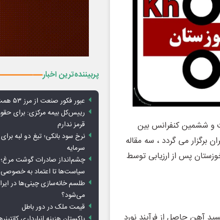
پربیننده‌ترین اخبار
عبور فکور صنعت از مرز ۵۳ همت درآمد
رییس‌کل بیمه مرکزی: برای حق
قرمز ندارم
ت و ششمین کنفرانس بین
نرخ سود بانکی؛ تیغ دو لبه برای ت
و فولاد ایران برگزار می گردد ، سه مقاله
سرمایه
زستان پس از ارزیابی توسط
چشم‌انداز صادرات گوشت مرغ؛ از
سیاست‌ها تا اعتماد به خصوصی‌ه
طلسم خانه‌سازی چینی‌ها در ایر
می‌شود؟
قیمت ملک در دور باطل
سید آهن حاصل از فرآیند نورد
پاکستان هزینه انبارداری کانتینره