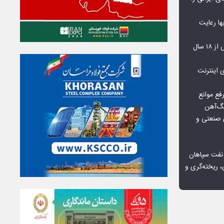
‌بها رعایت
مشکلات مسکن مهر پردیس پس از ۱۸ سال
اعمال ضریب ۲.۷ برای اینترنت
فع موانع
گ‌آهن
ی صنعتی و
 نفت سپاهان
، ریخته‌گری و