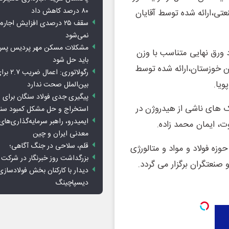
۸۰ درصد کاهش داد
تی،ارائه شده توسط آقایان
سقف ۲۵ درصدی افزایش اجاره
نمی‌شود
د ورق نهایی متناسب با وزن
باید حل شود
ن خوزستان،ارائه شده توسط
رگولاتوری: 
ویا.
بین‌الملل صحت ندارد
پیگیری جدی فولاد سنگان برای ر
ترک های ناشی از هیدروژن در
استخراج و حل مشکل کمبود سن
ایمیدرو، راهبر سرمایه‌گذاری‌ها
معدنی ایران و چین
قلم، سلاحی در جنگ آگاهی؛
وزه فولاد و مواد و متالورژی
بزرگداشت روز خبرنگار در شرکت
صنعتگران برگزار می گردد.
دیدار با کارکنان بخش فولادسازی
دیسپاچینگ