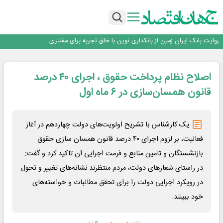
سرپرست اداره کل روابط عمومی بیمه مرکزی منصوب شد
اجرای برنامه تحول بانک با تمرکز بر منابع پایدار، درآمدهای کارمزدی و بازسازی اعتماد
مشتریان
بانک مهر ایران بیش از ۷۰ میلیارد تومان به برنامه‌های مسئولیت اجتماعی اختصاص
داد
روایت بانک ایران زمین از بانکداری نوین با خلق تجربه برای مشتری
پیام مدیرعامل بانک توسعه تعاون به مناسبت ۱۵ مرداد، سالروز تأسیس بانک
سرپرست اداره کل روابط عمومی بیمه مرکزی منصوب شد
اجرای برنامه تحول بانک با تمرکز بر منابع پایدار، درآمدهای کارمزدی و بازسازی اعتماد
اصلاح نظام پرداخت حقوق ، اجرای ۴۰ درصد
مشتریان
بانک مهر ایران بیش از ۷۰ میلیارد تومان به برنامه‌های مسئولیت اجتماعی اختصاص
قانون همسان‌سازی در ۶ ماه اول
داد
یک کارشناس با تشریح اولویت‌های دولت چهاردهم در آغاز
فعالیت، بر لزوم اجرای ۴۰ درصد قانون همسان سازی حقوق
بازنشستگان و تامین منابع و فرمت اجرایی آن تاکید کرد و گفت:
در راستای شعارهای دولت،‌ مردم منتظرند نشانه‌های تغییر و تحول
در رویکرد اجرایی دولت را برای تحقق مطالبات و خواسته‌های
خود ببینند.