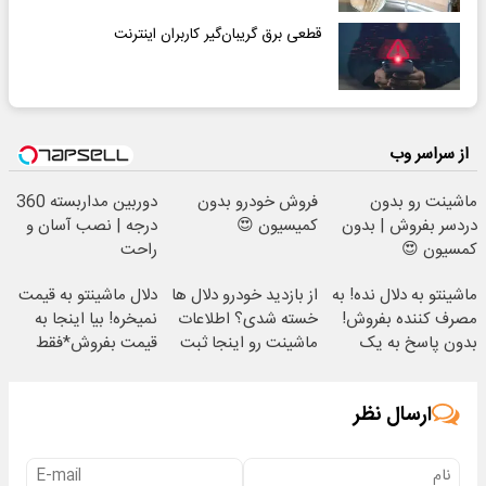
قطعی‌ برق گریبان‌گیر کاربران اینترنت
از سراسر وب
ماشینت رو بدون
فروش خودرو بدون
دوربین مداربسته 360
دردسر بفروش | بدون
کمیسیون 😍
درجه | نصب آسان و
کمسیون 😍
راحت
ماشینتو به دلال نده! به
از بازدید خودرو دلال ها
دلال ماشینتو به قیمت
مصرف کننده بفروش!
خسته شدی؟ اطلاعات
نمیخره! بیا اینجا به
بدون پاسخ به یک
ماشینت رو اینجا ثبت
قیمت بفروش*فقط
تماس
کن
خریدار واقعی*
ارسال نظر