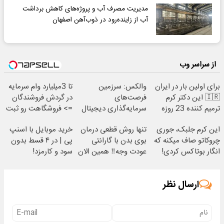
مدیریت مصرف آب و پروژه‌های کاهش برداشت
آب از زاینده‌رود در ذوب‌آهن اصفهان
از سراسر وب
برای اولین بار در ایران
والکس: سرزمین
تا 3میلیارد وام سرمایه
🇮🇷 این دکتر کرم
فرصت‌های
در گردش فروشندگان
ترمیم کننده 23 روزه
سرمایه‌گذاری دیجیتال
=> فروشگاهت رو ثبت
ساخت!
شما
کن
این کرم جلبک، جوری
تنها روش قطعی درمان
خرید موبایل با اسنپ
چروکاتو صاف میکنه که
بوی بدن با گارانتی
پی | در ۴ قسط بدون
انگار بوتاکس کردی!
عودت وجه‼️ همین الان
سود و کارمزد!
(تخفیف ویژه)
ببین
ارسال نظر