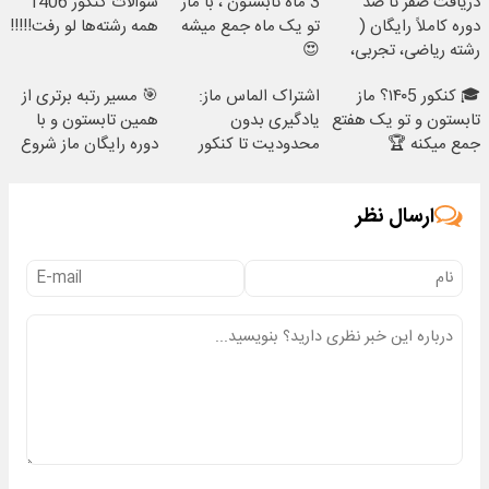
دریافت صفر تا صد
3 ماه تابستون ، با ماز
سوالات کنکور 1406
دوره کاملاً رایگان (
تو یک ماه جمع میشه
همه رشته‌ها لو رفت!!!!!
رشته ریاضی، تجربی،
😍
انسانی)
🎓 کنکور ۱۴۰5؟ ماز
اشتراک الماس ماز:
🎯 مسیر رتبه برتری از
تابستون و تو یک هفتع
یادگیری بدون
همین تابستون و با
جمع میکنه 🏆
محدودیت تا کنکور
دوره رایگان ماز شروع
میشه!
ارسال نظر