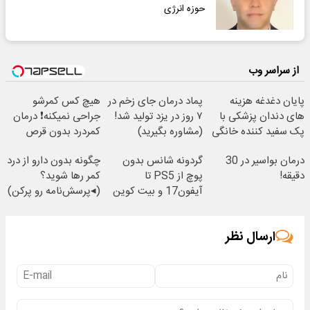
حوزه انرژی
از سراسر وب
پایان دغدغه هزینه
پماد درمان جای زخم در
هیچ کس کمرشو
های دندان پزشکی با
۷ روز در یزد تولید شد!
جراحی نمیکنه❗ درمان
پک سفید کننده خانگی
(مشاوره بگیرید)
کمردرد بدون قرص
(پرسشنامه)
درمان بواسیر در 30
گردونه شانس بدون
چگونه بدون دارو از درد
دقیقه!
پوچ از PS5 تا
کمر رها شوید؟
آیفون17 و بیت کوین
(◂پرسش‌نامه رو پرکن)
🔥
ارسال نظر