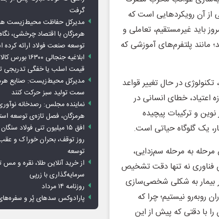
گرفت
کی از آن رویکردهایی است که
مدیرکل حفاظت محیط‌زیست هرمز
وز باید غیرمستقیم، تعاملی و
هرمزگان با اقتصاد چرخشی، نگاه ت
؛ مانند پلتفرم‌های آموزشی که
توسعه صنعت فولاد ارائه کرده 
ابلاغیه جنجالی ۱۶۳۰۰
قیمت اسلب یا خفگی تدریجی تو
مدیرکل محیط‌زیست: صنایع هرمزگ
 تکنولوژی در حال تغییر قواعد
سمت تولید سبز حرکت کنند
 اعتیاد، خطای انسانی در
نماینده مجلس: رصدخانه نوآوری 
وین و ترکیبات پیچیده
هرمزگان، فصل تازه‌ی توسعه اس
ر، یک گلوگاه حیاتی است.
روز توقف، بحران خوراک و عقب
مرحله به مرحله سم‌زدایی،
توسعه
از خرید آنلاین طلا، نقره و مس 
ین فناوری نه تنها دقت تشخیص
سرمایه‌گذاری با زرپی
 هر بیمار به شکلی شخصی‌سازی
روزنامه ۱۴ مرداد
 روبه‌رو نیستیم؛ چرا که
پارادوکس سدهای پُر و سفره‌های
را با دقتی که پیش از این