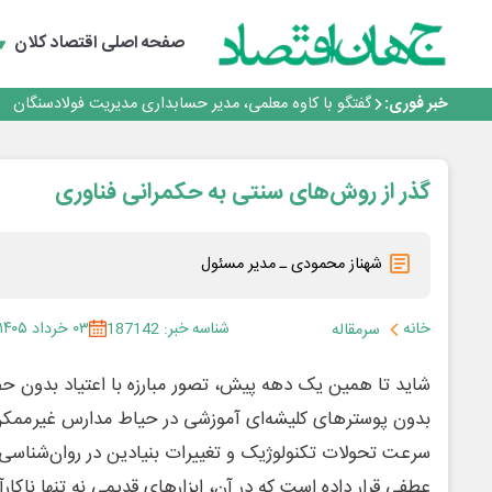
تداوم صعود مس در بازارهای جهانی؛ قیمت فلز سرخ از ۱۴هزار دلار در هر تن عبور کرد
فولاد در تله قیمت‌گذاری دستوری
صفحه اصلی
اقتصاد کلان
فولاد مبارکه اصفهان
افتتاح بزرگ‌ترین و مجهزترین آموزشگاه فنی وحرفه ای آزاد 
خبر فوری:
گفتگو با کاوه معلمی، مدیر حسابداری مدیریت فولادسنگان
تداوم صعود مس در بازارهای جهانی؛ قیمت فلز سرخ از ۱۴هزار دلار در هر تن عبور کرد
فولاد در تله قیمت‌گذاری دستوری
گذر از روش‌های سنتی به حکمرانی فناوری
شهناز محمودی ـ مدیر مسئول
خانه
شناسه خبر: 187142
۰۳ خرداد ۱۴۰۵
سرمقاله
شاید تا همین یک دهه پیش، تصور مبارزه با اعتیاد بدون حضو
بدون پوسترهای کلیشه‌ای آموزشی در حیاط مدارس غیرممکن به
سرعت تحولات تکنولوژیک و تغییرات بنیادین در روان‌شناسی 
عطفی قرار داده است که در آن، ابزارهای قدیمی نه تنها ناکار