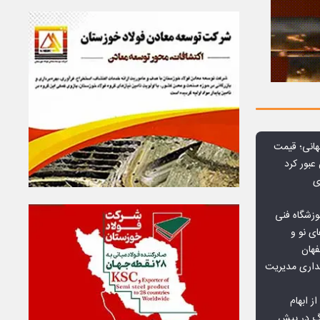
هانی؛ قیمت
ی
وزشگاه فنی
ی نو و
فهان
بداری مدیریت
ز ابهام
نگ در پیش