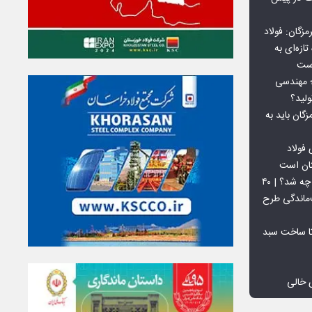
گان: فولاد
ازه‌ای به
است
 بورس کالا؛ مهندسی
لید؟
ان باید به
فولاد
تان است
افق ۱۵ میلیون تنی فولاد سنگان چه شد؟ | ۴۰
‌ماندگی طرح
تا ساخت سبد
 خالی