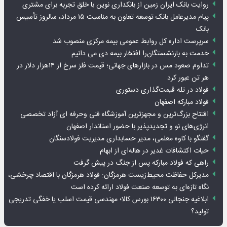
روایت بانک ایران زمین از بانکداری نوین با خلق تجربه برای مشتری
پیام مدیرعامل بانک توسعه تعاون به مناسبت ۱۵ مرداد، سالروز تأسیس
بانک
سرپرست اداره کل روابط عمومی بیمه مرکزی منصوب شد
خدمت به بازنشستگان‌را افتخار بیمه دی می دانیم
تداوم صعود مس در بازارهای جهانی؛ قیمت فلز سرخ از ۱۴هزار دلار در
هر تن عبور کرد
فولاد در تله قیمت‌گذاری دستوری
فولاد مبارکه اصفهان
افتتاح بزرگ‌ترین و مجهزترین آموزشگاه فنی وحرفه ای آزاد تخصصی
انرژی‌های نو و تجدیدپذیر با حضور استاندار اصفهان
گفتگو با کاوه معلمی، مدیر حسابداری مدیریت فولادسنگان
حیات اکتشافات غدیر در هاله‌ای از ابهام
راهی که فولاد مبارکه پس از جنگ در پیش گرفت
مدیرکل حفاظت محیط‌زیست هرمزگان: فولاد هرمزگان با اقتصاد چرخشی،
نگاه تازه‌ای به توسعه صنعت فولاد ارائه کرده است
ابلاغیه جنجالی ۱۶۳۰۰ بورس کالا؛ مهندسی قیمت اسلب یا خفگی تدریجی
تولید؟