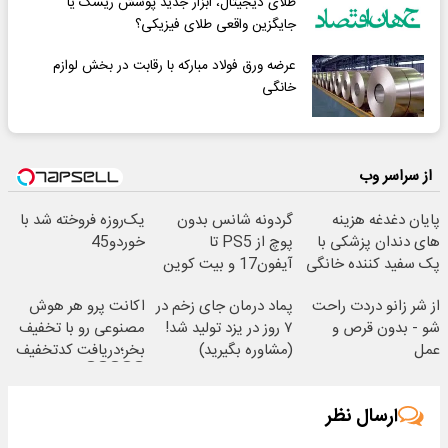
طلای دیجیتال، ابزار جدید پوشش ریسک یا
جایگزین واقعی طلای فیزیکی؟
عرضه ورق فولاد مبارکه با رقابت در بخش لوازم
خانگی
از سراسر وب
پایان دغدغه هزینه
گردونه شانس بدون
یک‌روزه فروخته شد با
های دندان پزشکی با
پوچ از PS5 تا
خوردو45
پک سفید کننده خانگی
آیفون17 و بیت کوین
🔥
از شر زانو دردت راحت
پماد درمان جای زخم در
اکانت پرو هر هوش
شو - بدون قرص و
۷ روز در یزد تولید شد!
مصنوعی رو با تخفیف
عمل
(مشاوره بگیرید)
بخر؛دریافت کدتخفیف
👇👇👇👇👇
ارسال نظر