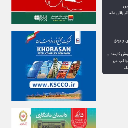
ین
ثر باقی ماند
ی و رونق
وش کارمندان
واکب مرز
یک