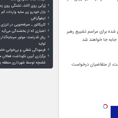
پُرآبی روی کاغذ، تشنگی روی زم
بازار خودرو زیر سایه واردات کم ا
اینفوگرافی
کاریکاتور ـ صرفه‌جویی در انرژی
اعتباری که از بخشندگی می‌آید
 شده برای مراسم تشییع رهبر
ریال قدرتمند؛ موتور سرمایه‌گذار
تولید
فرسودگی شغلی و بی‌خوابیِ خام
برگزاری آیین نکوداشت فعالان م
شلمچه توسط شهرداری منطقه 
شت، از متقاضیان درخواست