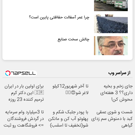
چرا عمر آسفالت حفاظتی پایین است؟
چالش سخت صنایع
از سراسر وب
جای زخم و بخیه
تا آخر شهریور12کیلو
برای اولین بار در ایران
داری؟؟ 3 هفته‌ای
لاغر شو😍👌🏻
🇮🇷 این دکتر کرم
محوش کن!
ترمیم کننده 23 روزه
ساخت!
شست و شوی عمقی
با پودر جلبک شکم و
تا 3میلیارد وام سرمایه
کبد با دمنوش سم زدای
پهلوتو آب کن و مانکن
در گردش فروشندگان
گیاهی
شو(تخفیف تا امشب)
=> فروشگاهت رو ثبت
کن