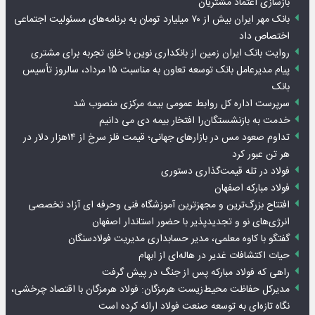
بازسازی اعتماد مشتریان
بانک مهر ایران بیش از ۷۰ میلیارد تومان به برنامه‌های مسئولیت اجتماعی
اختصاص داد
روایت بانک ایران زمین از بانکداری نوین با خلق تجربه برای مشتری
پیام مدیرعامل بانک توسعه تعاون به مناسبت ۱۵ مرداد، سالروز تأسیس
بانک
سرپرست اداره کل روابط عمومی بیمه مرکزی منصوب شد
خدمت به بازنشستگان‌را افتخار بیمه دی می دانیم
تداوم صعود مس در بازارهای جهانی؛ قیمت فلز سرخ از ۱۴هزار دلار در
هر تن عبور کرد
فولاد در تله قیمت‌گذاری دستوری
فولاد مبارکه اصفهان
افتتاح بزرگ‌ترین و مجهزترین آموزشگاه فنی وحرفه ای آزاد تخصصی
انرژی‌های نو و تجدیدپذیر با حضور استاندار اصفهان
گفتگو با کاوه معلمی، مدیر حسابداری مدیریت فولادسنگان
حیات اکتشافات غدیر در هاله‌ای از ابهام
راهی که فولاد مبارکه پس از جنگ در پیش گرفت
مدیرکل حفاظت محیط‌زیست هرمزگان: فولاد هرمزگان با اقتصاد چرخشی،
نگاه تازه‌ای به توسعه صنعت فولاد ارائه کرده است