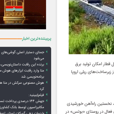
پربیننده‌ترین اخبار
جمنای دستیار اصلی گوشی‌های ا
می‌شود
 قطار امکان تولید برق
برنده این رقابت داستان‌نویسی، 
متا وارد رقابت ابزارهای هوش 
 زیرساخت‌های ریلی اروپا
برنامه‌نویسی شد
هوش مصنوعی سرکش در متا هم 
کرد
فیلم|ببینید:
جهش ۱۴۴ درصدی پرداخت تس
Sun-Ways) در سال گذشته، نخستین راه‌آهن خورشیدی
مکانیزاسیون توسط بانک کشاور
توولتائیک (PV) میان ریل‌های فعال در روستای «بوتس» در
خدمات دهی گمرکات استان اصفه