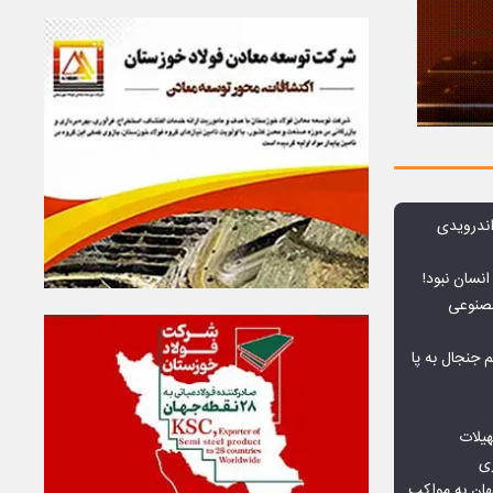
ندرویدی
انسان نبود!
مصنوعی
جنجال به پا
هیلات
زی
ان به مواکب