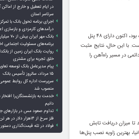
در ایام تعطیل و خارج از اماکن 
سرتاسر استان
اجرای برنامه تحول بانک با تمرکز ب
درآمدهای کارمزدی و بازسازی اع
این پروژه که در ابتدا به‌عنوان آزمایشی سه‌ ساله طراحی شده بود، اکنون دارای ۴۸ پنل
بانک مهر ایران ب
برنامه‌های مسئولیت اجتماعی ا
ویژه با مجموع ظرفیت ۱۸ کیلووات‌پیک (kWp) است. با این حال، نتایج مثبت
روایت بانک ایران زمین از بانکدا
ئمی در مسیر راه‌آهن را
خلق تجربه برای مشتری
پیام مدیرعامل بانک توسعه تعاو
۱۵ مرداد، سالروز تأسیس بانک
سرپرست اداره کل روابط عمومی 
منصوب شد
خدمت به بازنشستگان‌را افتخار 
دانیم
تداوم صعود مس در بازارهای ج
فلز سرخ از ۱۴هزار دلار در هر تن عبور کرد
تا میزان دریافت تابش
فولاد در تله قیمت‌گذاری دستور
یا، بهترین زاویه نصب پنل‌ها