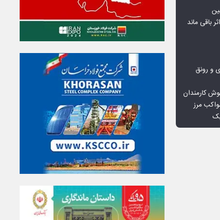
ین
ثر باقی ماند
ی و رونق
وش کارمندان
واکب مرز
یک