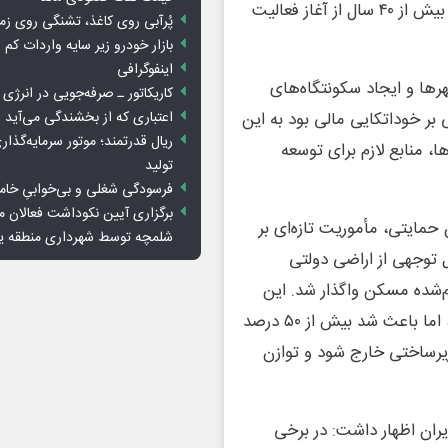
متوازن جمعیت و ایجاد زیرساخت‌های شهری شکل گرفتند و بیش از ۴۰ سال از آغاز فعالیت
پُرآبی روی کاغذ، تشنگی روی زم
بازار خودرو زیر سایه واردات کم ا
اینفوگرافی
ی کلان‌شهرها و ایجاد سکونتگاه‌های
کاریکاتور ـ صرفه‌جویی در انرژی
اعتباری که از بخشندگی می‌آید
بر خوداتکایی مالی بود به این
ریال قدرتمند؛ موتور سرمایه‌گذار
، منابع لازم برای توسعه
تولید
فرسودگی شغلی و بی‌خوابیِ خام
برگزاری آیین نکوداشت فعالان م
مایتی، مأموریت تازه‌ای بر
شلمچه توسط شهرداری منطقه 
توجهی از اراضی دولتی
مت تمام‌شده مسکن واگذار شد. این
اقدام اگرچه در راستای حمایت از متقاضیان مسکن مؤثر بود، اما باعث شد بیش از ۵۰ درصد
زیرساختی خارج شود و توازن
ن اظهار داشت:‌ در برخی