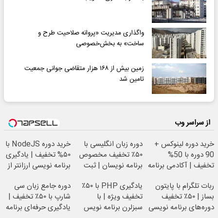
واگذاری مدیریت «پروانه صلاحیت طرح و
ساخت» به بخش‌خصوصی
زمین بیش از ۱۶۸ هزار متقاضی جوانی جمعیت
تامین شد
از سراسر وب
خرید دوره لینوکس +
دوره زبان انگلیسی با
خرید دوره NodeJS با
90 دوره با 50%
۵۰٪ تخفیف مخصوص
۵۰% تخفیف | یادگیری
تخفیف | آکادمی برنامه
برنامه نویسان | ثبت
برنامه نویسی ارزانتر از
نویسی سبزلرن
نام کن
همیشه
ربات تلگرام با پایتون
یادگیری PHP با ۵۰٪
دوره جامع زبان سی
بساز | ۵۰٪ تخفیف
تخفیف ویژه | با
شارپ با ۵۰٪ تخفیف |
دوره‌های برنامه نویسی
سبزلرن برنامه نویس
یادگیری حرفه‌ای برنامه