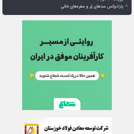
پارادوکس سدهای پُر و سفره‌های خالی