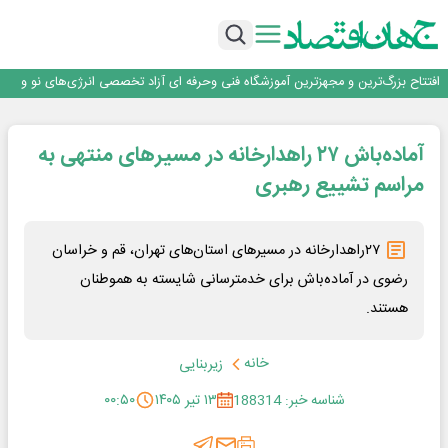
تداوم صعود مس در بازارهای جهانی؛ قیمت فلز سرخ از ۱۴هزار دلار در هر تن عبور کرد
فولاد در تله قیمت‌گذاری دستوری
فولاد مبارکه اصفهان
افتتاح بزرگ‌ترین و مجهزترین آموزشگاه فنی وحرفه ای آزاد تخصصی انرژی‌های نو و
تجدیدپذیر با حضور استاندار اصفهان
گفتگو با کاوه معلمی، مدیر حسابداری مدیریت فولادسنگان
تداوم صعود مس در بازارهای جهانی؛ قیمت فلز سرخ از ۱۴هزار دلار در هر تن عبور کرد
آماده‌باش ۲۷ راهدارخانه در مسیرهای منتهی به
فولاد در تله قیمت‌گذاری دستوری
مراسم تشییع رهبری
۲۷راهدارخانه در مسیرهای استان‌های تهران، قم و خراسان
رضوی در آماده‌باش برای خدمترسانی شایسته به هموطنان
هستند.
خانه
زیربنایی
شناسه خبر: 188314
۱۳ تیر ۱۴۰۵
۰۰:۵۰