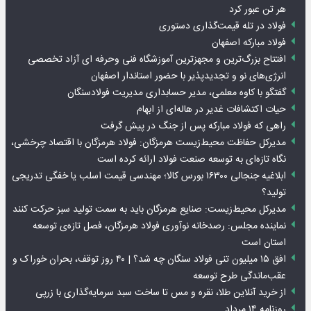
هر تن عبور کرد
فولاد در تله قیمت‌گذاری دستوری
فولاد مبارکه اصفهان
افتتاح بزرگ‌ترین و مجهزترین آموزشگاه فنی وحرفه ای آزاد تخصصی
انرژی‌های نو و تجدیدپذیر با حضور استاندار اصفهان
گفتگو با کاوه معلمی، مدیر حسابداری مدیریت فولادسنگان
حیات اکتشافات غدیر در هاله‌ای از ابهام
راهی که فولاد مبارکه پس از جنگ در پیش گرفت
مدیرکل حفاظت محیط‌زیست هرمزگان: فولاد هرمزگان با اقتصاد چرخشی،
نگاه تازه‌ای به توسعه صنعت فولاد ارائه کرده است
ابلاغیه جنجالی ۱۶۳۰۰ بورس کالا؛ مهندسی قیمت اسلب یا خفگی تدریجی
تولید؟
مدیرکل محیط‌زیست: صنایع هرمزگان باید به سمت تولید سبز حرکت کنند
نماینده مجلس: رصدخانه نوآوری فولاد هرمزگان، فصل تازه‌ی توسعه
استان است
افق ۱۵ میلیون تنی فولاد سنگان چه شد؟ | ۴۰ روز توقف، بحران خوراک و
عقب‌ماندگی طرح توسعه
از خرید آنلاین طلا، نقره و مس تا ساخت سبد سرمایه‌گذاری با زرپی
روزنامه ۱۴ مرداد