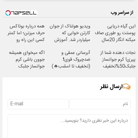
از سراسر وب
این گیاه دریایی
ویدیو هولناک از جوان
همه درباره بوتاکس
پوستت رو طوری صاف
کارتن خوابی که
حرف میزنن؛ اما کمتر
میکنه انگار 20سال
میلیاردر شد. آموزش
کسی این راه رو
جوون شدی🔥
رایگان
میشناسه.
نجات دهنده شما از
آبرسانی عمقی و
اگه میخوای همیشه
پیری! کرم جوانساز
ضدچروک قوی❗
جوون باشی کرم
جلبک50%تخفیف
(تخفیف تا امشب🔥)
جوانساز جلبک
مخصوص توعه
ارسال نظر