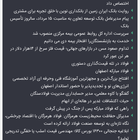
اختصاص داد
روایت بانک ایران زمین از بانکداری نوین با خلق تجربه برای مشتری
پیام مدیرعامل بانک توسعه تعاون به مناسبت ۱۵ مرداد، سالروز تأسیس
بانک
سرپرست اداره کل روابط عمومی بیمه مرکزی منصوب شد
خدمت به بازنشستگان‌را افتخار بیمه دی می دانیم
تداوم صعود مس در بازارهای جهانی؛ قیمت فلز سرخ از ۱۴هزار دلار در
هر تن عبور کرد
فولاد در تله قیمت‌گذاری دستوری
فولاد مبارکه اصفهان
افتتاح بزرگ‌ترین و مجهزترین آموزشگاه فنی وحرفه ای آزاد تخصصی
انرژی‌های نو و تجدیدپذیر با حضور استاندار اصفهان
گفتگو با کاوه معلمی، مدیر حسابداری مدیریت فولادسنگان
حیات اکتشافات غدیر در هاله‌ای از ابهام
راهی که فولاد مبارکه پس از جنگ در پیش گرفت
مدیرکل حفاظت محیط‌زیست هرمزگان: فولاد هرمزگان با اقتصاد چرخشی،
نگاه تازه‌ای به توسعه صنعت فولاد ارائه کرده است
ابلاغیه جنجالی ۱۶۳۰۰ بورس کالا؛ مهندسی قیمت اسلب یا خفگی تدریجی
تولید؟