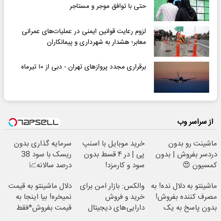
حتی با توافق موجر و مستاجر
لزوم رعایت قوانین ایمنی در عملیات‌های عمرانی
معابر؛ هشدار به شهرداری و پیمانکاران
برقراری مجدد پروازهای تهران - دبی از ۱۰ تیرماه
از سراسر وب
ماشینت رو بدون
خرید موبایل با اسنپ
سرمایه گذاری بدون
دردسر بفروش | بدون
پی | در ۴ قسط بدون
ریسک با سود 38
کمسیون 😍
سود و کارمزد!
درصد سالانه📈
ماشینتو به دلال نده! به
والکس: بازار امن برای
دلال ماشینتو به قیمت
مصرف کننده بفروش!
خرید و فروش
نمیخره! بیا اینجا به
بدون پاسخ به یک
دارایی‌های دیجیتال
قیمت بفروش*فقط
تماس
خریدار واقعی*