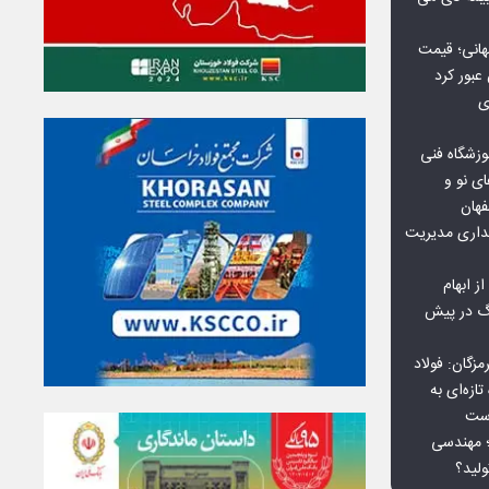
هانی؛ قیمت
ی
وزشگاه فنی
ی نو و
فهان
بداری مدیریت
ز ابهام
نگ در پیش
گان: فولاد
ازه‌ای به
است
 بورس کالا؛ مهندسی
لید؟