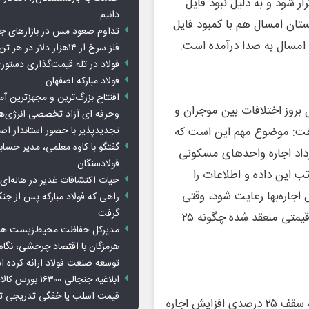
ر شود و به دلیل نبود فایل
دانیم
ستان امسال هم با کمبود فایل
تداوم صعود مس در بازارهای ج
ن امسال به صدا درآمده است.
فلز سرخ از ۱۴هزار دلار در هر تن عبور کرد
فولاد در تله قیمت‌گذاری دستور
فولاد مبارکه اصفهان
افتتاح بزرگ‌ترین و مجهزترین آم
 بروز اختلافات بین موجران و
وحرفه ای آزاد تخصصی انرژی‌ها
تجدیدپذیر با حضور استاندار اص
ش ٢۵ درصدی اجاره‌بها گفت: موضوع مهم این است که
گفتگو با کاوه معلمی، مدیر حسا
رداد اجاره واحد‌های مسکونی
فولادسنگان
تب این داده و اطلاعات را
حیات اکتشافات غدیر در هاله‌ای ا
ات، سقف ٢۵ درصدی افزایش اجاره‌بها رعایت شود، وقتی
راهی که فولاد مبارکه پس از ج
گرفت
مشخص نیست قرارداد اجاره قبلی یک واحد مسکونی با چه قیمتی منعقد شده چگونه ٢۵
مدیرکل حفاظت محیط‌زیست هرمز
هرمزگان با اقتصاد چرخشی، نگاه ت
توسعه صنعت فولاد ارائه کرده 
ابلاغیه جنجالی ۱۶۳۰۰
قیمت اسلب یا خفگی تدریجی تو
بیگی‌نژاد افزود: مشاوران املاک ملزم به اجرای رعایت مصوبه سقف ٢۵ درصدی افزایش اجاره