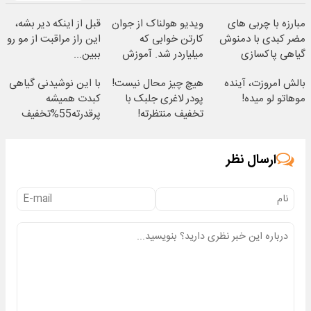
مبارزه با چربی های
ویدیو هولناک از جوان
قبل از اینکه دیر بشه،
مضر کبدی با دمنوش
کارتن خوابی که
این راز مراقبت از مو رو
گیاهی پاکسازی
میلیاردر شد. آموزش
ببین...
کبد(تخفیف تا امشب)
رایگان
بالش امروزت، آینده
هیچ چیز محال نیست!
با این نوشیدنی گیاهی
موهاتو لو میده!
پودر لاغری جلبک با
کبدت همیشه
تخفیف منتظرته!
پرقدرته55%تخفیف
ارسال نظر