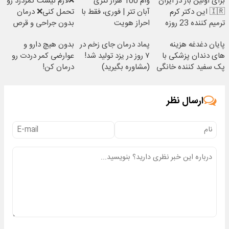
برای اولین بار در ایران
وام 100 هزار تتری
❌لازم نیست کمردرد رو
🇮🇷 این دکتر کرم
آبان تتر | فوری، فقط با
تحمل کنی❌ درمان
ترمیم کننده 23 روزه
احراز هویت
بدون جراحی و قرص
ساخت!
(پرسشنامه)
پایان دغدغه هزینه
پماد درمان جای زخم در
بدون هیچ دارو و
های دندان پزشکی با
۷ روز در یزد تولید شد!
عوارضی کمر دردت رو
پک سفید کننده خانگی
(مشاوره بگیرید)
درمان کن!
(پرسش‌نامه)
ارسال نظر