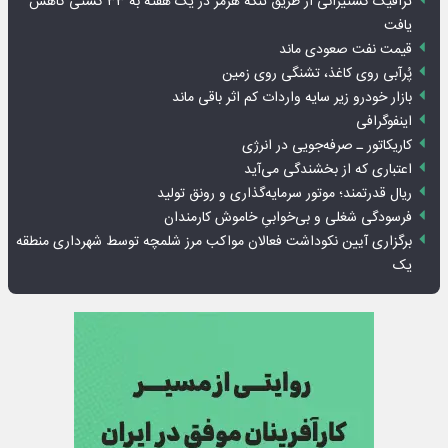
ترافیک کشتیرانی از طریق تنگه هرمز در یک هفته به ۳۳ کشتی کاهش
یافت
قیمت نفت صعودی ماند
پُرآبی روی کاغذ، تشنگی روی زمین
بازار خودرو زیر سایه واردات کم اثر باقی ماند
اینفوگرافی
کاریکاتور ـ صرفه‌جویی در انرژی
اعتباری که از بخشندگی می‌آید
ریال قدرتمند؛ موتور سرمایه‌گذاری و رونق تولید
فرسودگی شغلی و بی‌خوابیِ خاموش کارمندان
برگزاری آیین نکوداشت فعالان مواکب مرز شلمچه توسط شهرداری منطقه
یک