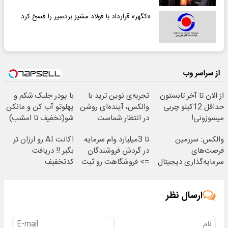
«کگهر» قرارداد با فولاد مشیز بردسیر را فسخ کرد
از سراسر وب
از الان تا آخر تابستون
تجربه‌ی نوین ترید با
با پودر جلبک شکم و
حداقل 12کیلو چربی
والکس، آینده‌ای روشن
پهلوتو آب کن و مانکن
میسوزونی!
در انتظار شماست
شو(تخفیف تا امشب)
والکس: سرزمین
تا 3میلیارد وام سرمایه
اکانت AI رو ارزان تر
فرصت‌های
در گردش فروشندگان
بگیر !! دریافت
سرمایه‌گذاری دیجیتال
=> فروشگاهت رو ثبت
کدتخفیف
شما
کن
ارسال نظر