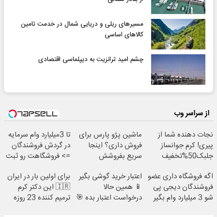
مسیرهای ریلی و دریایی شمال در خدمت تامین
کالاهای اساسی
چشم امید ترانزیت به دیپلماسی اقتصادی
از سراسر وب
نجات دهنده شما از
ماشین پژو پارس برای
تا 3میلیارد وام سرمایه
پیری! کرم جوانساز
فروش داری؟ اینجا
در گردش فروشندگان
جلبک50%تخفیف
سریع بفروشش
=> فروشگاهت رو ثبت
کن
اگه فروشگاه داری عضو
اعتبار خرید گوشی بگیر
برای اولین بار در ایران
فروشندگان دیجی پی
📱 همین حالا
🇮🇷 این دکتر کرم
شو 3 میلیارد وام بگیر
درخواست اعتبار بده 🎯
ترمیم کننده 23 روزه
ساخت!