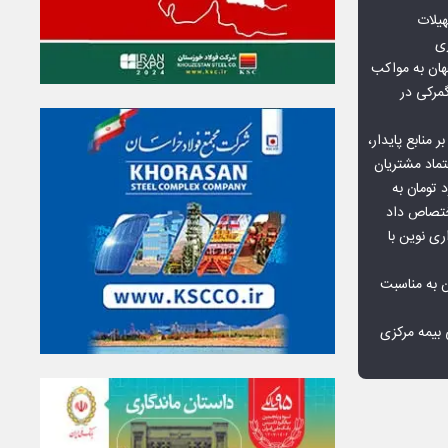
هیلات
زی
ان به مواکب
گمرکی در
ر منابع پایدار،
تماد مشتریان
یش از ۷۰ میلیارد تومان به
ختصاص داد
ری نوین با
ن به مناسبت
بیمه مرکزی