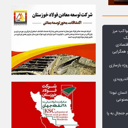
واکب مرز
یک
قتصادی
 همگرایی
وژه بازسازی
ندرویدی
انسان نبود!
مصنوعی
جنجال به پا