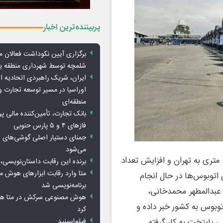
پربیننده‌ترین اخبار
برگزاری آیین نکوداشت فعالان م
شلمچه توسط شهرداری منطقه 
ایران، شریک راهبردی اتحادیه ا
اوراسیا در مسیر توسعه تجارت و
منطقه‌ای
بانک تجارت، تأمین‌کننده مالی پر
فازهای ۴ و ۵ پارس حنوبی
جمنای دستیار اصلی گوشی‌های ا
می‌شود
جهان اقتصاد: با ورود محموله جدید اتوبوس‌های دوکابین ۱۸ متری به تهران و افزایش تعداد
برنده این رقابت داستان‌نویسی، 
متا وارد رقابت ابزارهای هوش 
نی این اتوبوس‌ها در حال انجام
برنامه‌نویسی شد
 عبدالمطهر محمدخانی،
هوش مصنوعی سرکش در متا هم 
وبوس به کشور خبر داده و
کرد
فیلم|ببینید:
ی پایتخت به کار گرفته