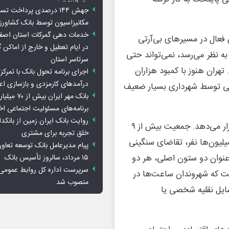
جهش ۱۴۴ درصدی پرداخت تس
مکانیزاسیون توسط بانک کشاور
خدمات دهی گمرکات استان اصفه
وکابین فعال در مسیرهای بی‌آرتی
در ایام تعطیل و خارج از اماکن 
ثبت به نظر می‌رسد، نمی‌تواند حتی
سرتاسر استان
هران هنوز با کمبود هزاران
اجرای برنامه تحول بانک با تمرکز ب
درآمدهای کارمزدی و بازسازی اع
می توسط شهرداری بسیار ضعیف
بانک مهر ایران ب
برنامه‌های مسئولیت اجتماعی ا
روایت بانک ایران زمین از بانکدا
بحران حمل و نقل عمومی تهران سالهاست که شهروندان را آزار می‌دهد. جمعیت بیش از ۹
خلق تجربه برای مشتری
یلیون‌ها نفر، تقاضای سنگینی
پیام مدیرعامل بانک توسعه تعاو
عنوان دو ستون اصلی، هر دو
۱۵ مرداد، سالروز تأسیس بانک
سرپرست اداره کل روابط عمومی 
ست که شهروندان ساعت‌ها در
منصوب شد
سایل نقلیه شخصی یا