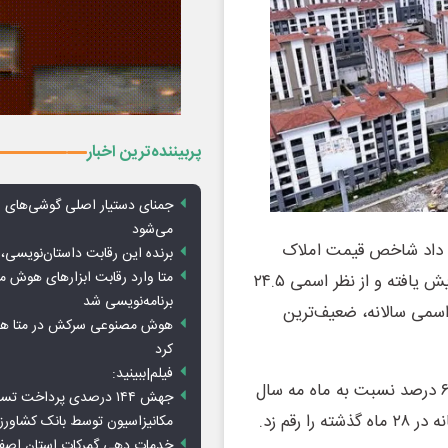
پربیننده‌ترین اخبار
جمنای دستیار اصلی گوشی‌های ا
می‌شود
ان داد شاخص قیمت املاک
برنده این رقابت داستان‌نویسی، 
متا وارد رقابت ابزارهای هوش 
مسکونی (RPPI) در ماه مه نسبت به ماه قبل ۱.۷ درصد افزایش یافته و از نظر اسمی ۲۴.۵
برنامه‌نویسی شد
سمی سالانه، ضعیف‌ترین
هوش مصنوعی سرکش در متا هم 
کرد
فیلم|ببینید:
با این حال، با در نظر گرفتن تورم، قیمت مسکن در ماه مه ۶.۱ درصد نسبت به ماه مه سال
جهش ۱۴۴ درصدی پرداخت تس
قم زد.
مکانیزاسیون توسط بانک کشاور
خدمات دهی گمرکات استان اصفه