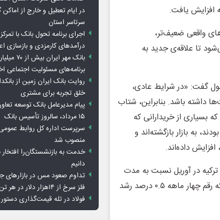
در ایام تعطیل و خارج از اماکن 
سرتاسر استان
ای واقعی ضعیف‌تر،
اجرای برنامه تحول بانک با تمرکز ب
درآمدهای کارمزدی و بازسازی اع
شود تا علاقه‌ی جدید به
بانک مهر ایران ب
برنامه‌های مسئولیت اجتماعی ا
روایت بانک ایران زمین از بانکدا
بول گفت: «در شرایط عادی،
خلق تجربه برای مشتری
ها داشته باشد. بنابراین، شتاب
پیام مدیرعامل بانک توسعه تعاو
 بسیاری از خریدارانی که
۱۵ مرداد، سالروز تأسیس بانک
سرپرست اداره کل روابط عمومی 
۲۰۲ به تعویق انداخته بودند، به بازار بازگشته‌اند و
منصوب شد
افزایش داده‌اند.
خدمت به بازنشستگان‌را افتخار 
دانیم
رکیه در آوریل نسبت به مدت
تداوم صعود مس در بازارهای ج
مشابه سال گذشته، ۲.۶ درصد افزایش یافته است، در حالی که رقم چهار ماهه ۰.۵ درصد رشد
فلز سرخ از ۱۴هزار دلار در هر تن عبور کرد
فولاد در تله قیمت‌گذاری دستور