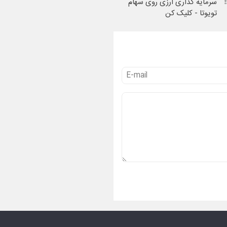
م های LTE ‼️
سرمایه گذاری ارزی روی سهام
تویوتا - کلیک کن