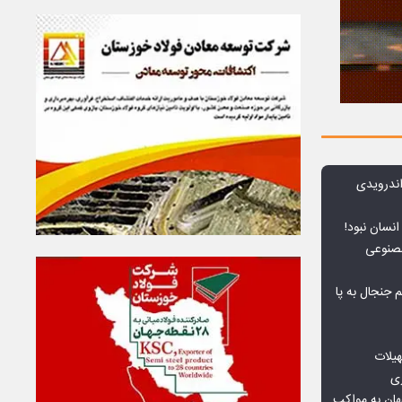
ندرویدی
انسان نبود!
مصنوعی
جنجال به پا
هیلات
زی
ان به مواکب