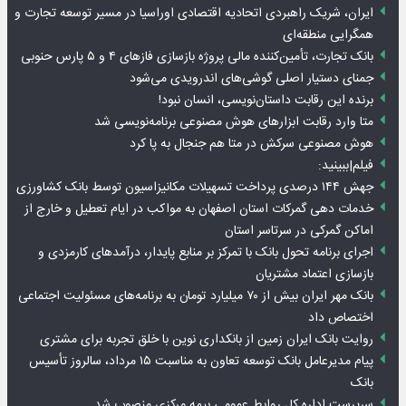
ایران، شریک راهبردی اتحادیه اقتصادی اوراسیا در مسیر توسعه تجارت و
همگرایی منطقه‌ای
بانک تجارت، تأمین‌کننده مالی پروژه بازسازی فازهای ۴ و ۵ پارس حنوبی
جمنای دستیار اصلی گوشی‌های اندرویدی می‌شود
برنده این رقابت داستان‌نویسی، انسان نبود!
متا وارد رقابت ابزارهای هوش مصنوعی برنامه‌نویسی شد
هوش مصنوعی سرکش در متا هم جنجال به پا کرد
فیلم|ببینید:
جهش ۱۴۴ درصدی پرداخت تسهیلات مکانیزاسیون توسط بانک کشاورزی
خدمات دهی گمرکات استان اصفهان به مواکب در ایام تعطیل و خارج از
اماکن گمرکی در سرتاسر استان
اجرای برنامه تحول بانک با تمرکز بر منابع پایدار، درآمدهای کارمزدی و
بازسازی اعتماد مشتریان
بانک مهر ایران بیش از ۷۰ میلیارد تومان به برنامه‌های مسئولیت اجتماعی
اختصاص داد
روایت بانک ایران زمین از بانکداری نوین با خلق تجربه برای مشتری
پیام مدیرعامل بانک توسعه تعاون به مناسبت ۱۵ مرداد، سالروز تأسیس
بانک
سرپرست اداره کل روابط عمومی بیمه مرکزی منصوب شد