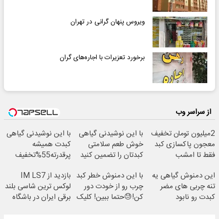
ویروس پنهان گرانی در تهران
برخورد تعزیرات با اجاره‌های گران
از سراسر وب
2میلیون تومان تخفیف
با این نوشیدنی گیاهی
با این نوشیدنی گیاهی
معجون پاکسازی کبد
خوش طعم سلامتی
کبدت همیشه
فقط تا امشب
کبدتان را تضمین کنید
پرقدرته55%تخفیف
این دمنوش گیاهی یه
با این دمنوش خطر کبد
بازدید از IM LS7
تنه چربی های مضر
چرب رو از خودت دور
لوکس ترین شاسی بلند
کبدت رو نابود
کن!😓حتما ببین! کلیک
برقی ایران در باشگاه
میکنه55%تخفیف
جهت خرید
انقلاب