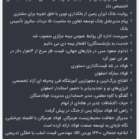
اختصاص داد
روایت بانک ایران زمین از بانکداری نوین با خلق تجربه برای مشتری
پیام مدیرعامل بانک توسعه تعاون به مناسبت ۱۵ مرداد، سالروز تأسیس
بانک
سرپرست اداره کل روابط عمومی بیمه مرکزی منصوب شد
خدمت به بازنشستگان‌را افتخار بیمه دی می دانیم
تداوم صعود مس در بازارهای جهانی؛ قیمت فلز سرخ از ۱۴هزار دلار در
هر تن عبور کرد
فولاد در تله قیمت‌گذاری دستوری
فولاد مبارکه اصفهان
افتتاح بزرگ‌ترین و مجهزترین آموزشگاه فنی وحرفه ای آزاد تخصصی
انرژی‌های نو و تجدیدپذیر با حضور استاندار اصفهان
گفتگو با کاوه معلمی، مدیر حسابداری مدیریت فولادسنگان
حیات اکتشافات غدیر در هاله‌ای از ابهام
راهی که فولاد مبارکه پس از جنگ در پیش گرفت
مدیرکل حفاظت محیط‌زیست هرمزگان: فولاد هرمزگان با اقتصاد چرخشی،
نگاه تازه‌ای به توسعه صنعت فولاد ارائه کرده است
ابلاغیه جنجالی ۱۶۳۰۰ بورس کالا؛ مهندسی قیمت اسلب یا خفگی تدریجی