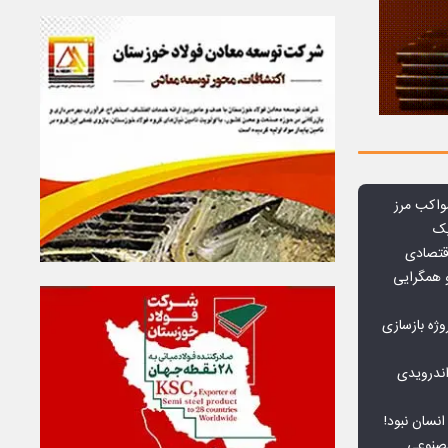
واکب مرز
یک
قتصادی
 همگرایی
وژه بازسازی
ندرویدی
انسان نبود!
مصنوعی