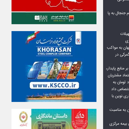
جنجال به پا
هیلات
زی
ان به مواکب
گمرکی در
ر منابع پایدار،
تماد مشتریان
یش از ۷۰ میلیارد تومان به
ختصاص داد
ری نوین با
ن به مناسبت
بیمه مرکزی