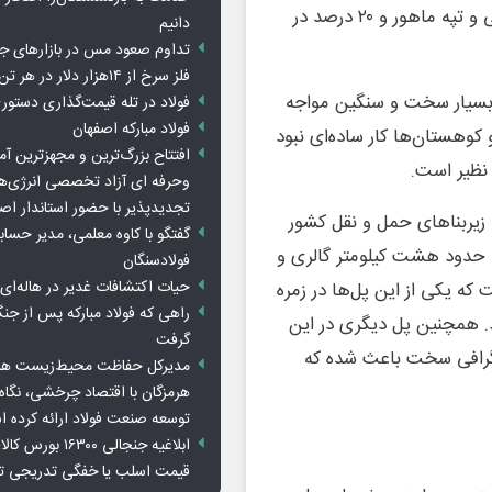
۱۷۴ کیلومتر طول دارد که ۸۰ درصد مسیر در منطقه کوهستانی و تپه ماهور و ۲۰ درصد در
دانیم
تداوم صعود مس در بازارهای ج
فلز سرخ از ۱۴هزار دلار در هر تن عبور کرد
ی بسیار سخت و سنگین مواجه
فولاد در تله قیمت‌گذاری دستور
فولاد مبارکه اصفهان
و کوهستان‌ها کار ساده‌ای نبود
افتتاح بزرگ‌ترین و مجهزترین آم
نظیر است.
وحرفه ای آزاد تخصصی انرژی‌ها
تجدیدپذیر با حضور استاندار اص
زیربناهای حمل و نقل کشور
گفتگو با کاوه معلمی، مدیر حسا
روژه ۶۲ دستگاه تونل به طول ۲۴ کیلومتر، حدود هشت کیلومتر گالری و
فولادسنگان
حیات اکتشافات غدیر در هاله‌ای ا
یلومتر اجرا شده است که یکی از این پل‌ها در زمره
راهی که فولاد مبارکه پس از ج
د. همچنین پل دیگری در این
گرفت
ت.به طور کل توپوگرافی سخت باعث شده که
مدیرکل حفاظت محیط‌زیست هرمز
هرمزگان با اقتصاد چرخشی، نگاه ت
توسعه صنعت فولاد ارائه کرده 
ابلاغیه جنجالی ۱۶۳۰۰
قیمت اسلب یا خفگی تدریجی تو