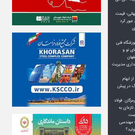
هانی؛ قیمت
ی
وزشگاه فنی
ی نو و
فهان
بداری مدیریت
ز ابهام
نگ در پیش
گان: فولاد
ازه‌ای به
است
 بورس کالا؛ مهندسی
لید؟