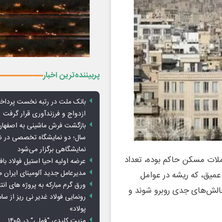
پربیننده‌ترین اخبار
بانک ملت در رتبه نخست پرداخ
ازدواج و فرزندآوری قرار گرفت
بازگشت فرش ماشینی به اصفها
سال؛ دو نمایشگاه تخصصی در ش
نمایشگاهی برگزار می‌شود
عاملات مسکن حاکم بوده، تعداد
عرضه اولیه احیا استیل فولاد با
مدیرعامل جدید آلومینای ایران
عمیق، که ریشه در عوامل
ورق گرم مبارکه به پروژه های انت
چالش‌های جدی روبرو شوند و
رونمایی فولاد غدیر نی ریز از سام
پولاد»
مزیت کلیدی “فملی” در ۱۴۰۵