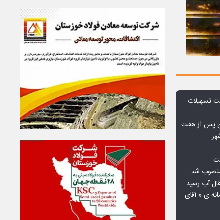
ت تسهیلات
ن پس از هفت
هر
فت
 منصوب شد
قال آب رسید
انه ی « آقای