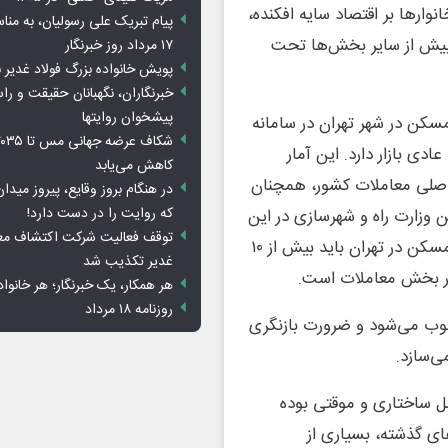
ارها بر اقتصاد سایه افکنده،
پیام تبریک علی رسولیان، به من
 بیش از سایر بخش‌ها تحت
۱۷ مرداد روز خبرنگار
پویش خانواده بزرگ فولاد غدیر ن
خبرنگاران، نگهبانان حقیقت و ر
پیشخوان روایت­ها
ه خرید و فروش مسکن در شهر تهران در سامانه
ی بازار دارد. این آمار
کاهش می‌یابد
 اصلی معاملات کشور، همچنان
در هنگام بروز وقایع، پیروز می
که روایت را در دست دارد!
ن وزارت راه و شهرسازی در این
توقف فعالیت شرکت اکتشاف معا
باره تأکید کرده که در شرایط معمول، تعداد معاملات ماهانه مسکن در تهران باید بیش از ۱۰
غدیر تکذیب شد
هر همکار، یک خبرنگار؛ هر خانوا
روزنامه ۱۸ مرداد
ب می‌شود و ضرورت بازنگری
ی‌سازد.
مل ساختاری و موقتی بوده
ی گذشته، بسیاری از