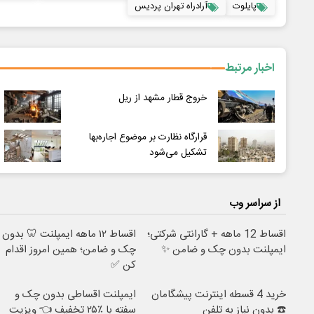
پایلوت
آرادراه تهران پردیس
اخبار مرتبط
خروج قطار مشهد از ریل
قرارگاه نظارت بر موضوع اجاره‌بها
تشکیل می‌شود
از سراسر وب
اقساط 12 ماهه + گارانتی شرکتی؛
اقساط ۱۲ ماهه ایمپلنت 🦷 بدون
ایمپلنت بدون چک و ضامن ✨
چک و ضامن؛ همین امروز اقدام
کن ✅
خرید 4 قسطه اینترنت پیشگامان
ایمپلنت اقساطی بدون چک و
☎️ بدون نیاز به تلفن
سفته با ٪۲۵ تخفیف 👈 ویزیت