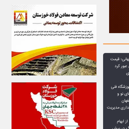
هانی؛ قیمت
ی
وزشگاه فنی
ی نو و
فهان
بداری مدیریت
ز ابهام
نگ در پیش