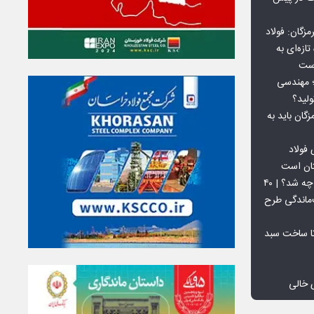
گان: فولاد
ازه‌ای به
است
 بورس کالا؛ مهندسی
لید؟
ان باید به
فولاد
تان است
افق ۱۵ میلیون تنی فولاد سنگان چه شد؟ | ۴۰
‌ماندگی طرح
تا ساخت سبد
 خالی