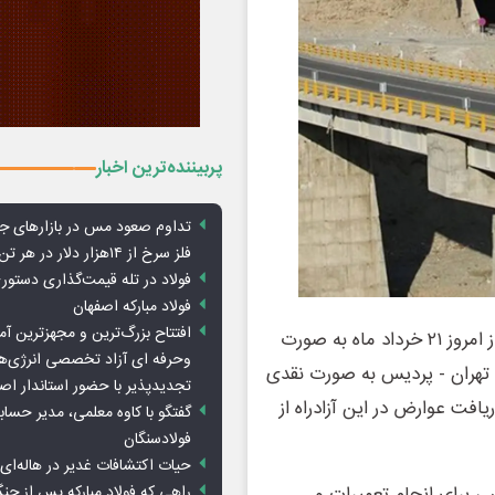
پربیننده‌ترین اخبار
تداوم صعود مس در بازارهای ج
فلز سرخ از ۱۴هزار دلار در هر تن عبور کرد
فولاد در تله قیمت‌گذاری دستور
فولاد مبارکه اصفهان
افتتاح بزرگ‌ترین و مجهزترین آم
بر اساس پیگیری از مسئولان مربوطه تصمیم بر این شده ‌که از امروز ۲۱ خرداد ماه به صورت
وحرفه ای آزاد تخصصی انرژی‌ها
ه تهران - پردیس به صورت نقدی
تجدیدپذیر با حضور استاندار اص
فت عوارض در این آزادراه از
گفتگو با کاوه معلمی، مدیر حسا
فولادسنگان
حیات اکتشافات غدیر در هاله‌ای ا
راهی که فولاد مبارکه پس از ج