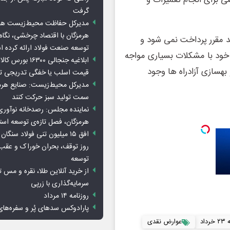
 برای انجام تعمیرات و
گرفت
مدیرکل حفاظت محیط‌زیست هرمز
هرمزگان با اقتصاد چرخشی، نگاه ت
وعد مقرر پرداخت نمی شود و
توسعه صنعت فولاد ارائه کرده 
خود با مشکلات بسیاری مواجه
ابلاغیه جنجالی ۱۶۳۰۰
سازی آزادراه ها وجود
قیمت اسلب یا خفگی تدریجی تو
مدیرکل محیط‌زیست: صنایع هرمزگ
سمت تولید سبز حرکت کنند
نماینده مجلس: رصدخانه نوآوری 
هرمزگان، فصل تازه‌ی توسعه اس
روز توقف، بحران خوراک و عقب
توسعه
از خرید آنلاین طلا، نقره و مس 
سرمایه‌گذاری با زرپی
روزنامه ۱۴ مرداد
پارادوکس سدهای پُر و سفره‌های
داد
عوارض نقدی