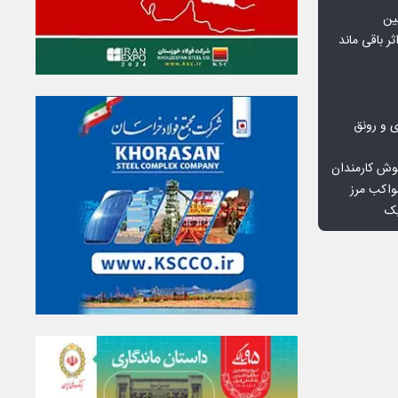
ین
ثر باقی ماند
ی و رونق
وش کارمندان
واکب مرز
یک