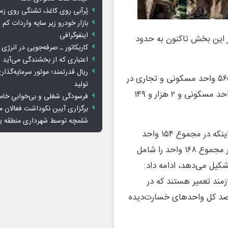
پُرآبی روی کاغذ، تشنگی روی زم
بازار خودرو زیر سایه واردات کم ا
اینفوگرافی
 این بخش تاکنون به حدود
کاریکاتور ـ صرفه‌جویی در انرژی
اعتباری که از بخشندگی می‌آید
ریال قدرتمند؛ موتور سرمایه‌گذار
او گفت: بر اساس ارزیابی‌های انجام‌شده، تاکنون ۱۴ هزار و ۵۶۵ واحد مسکونی و تجاری در
تولید
استان دچار خسارت شده‌اند که از این تعداد، ۱۲ هزار و ۴۱۶ واحد مسکونی و ۲ هزار و ۱۴۹
فرسودگی شغلی و بی‌خوابیِ خام
برگزاری آیین نکوداشت فعالان م
شلمچه توسط شهرداری منطقه 
مدیرکل بنیاد مسکن انقلاب اسلامی استان کرمانشاه با بیان اینکه در مجموع ۱۵۴ واحد
مسکونی و ۱۴ واحد تجاری به‌طور کامل تخریب شده‌اند که در مجموع ۱۶۸ واحد را شامل
یل می‌دهد، ادامه داد:
ی و ۸۴۴ واحد تجاری نیازمند تعمیر هستند که در
هزار و ۹۴۵ واحد را شامل می‌شود و معادل ۴۸ درصد کل واحدهای خسارت‌دیده