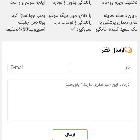
تخفیف ویژه ی جام
رانندگی بدون زانودرد
اینجا سریع و راحت
جهانی
بفروش
پایان دغدغه هزینه
با کلاچ طبی دیگه موقع
بمب جوانساز! کرم
های دندان پزشکی با
رانندگی زانوهات درد
بوتاکس جلبک
پک سفید کننده خانگی
نمی‌گیره ✅
اسپیرولینا50%تخفیف
ارسال نظر
ارسال