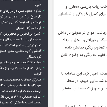
دانیم
خت ربات بازرسی مخازن و
تداوم صعود مس در بازارهای ج
تراسونیک دانست که برای کنترل خوردگی و شناسایی
فلز سرخ از ۱۴هزار دلار در هر تن عبور کرد
فولاد در تله قیمت‌گذاری دستور
فولاد مبارکه اصفهان
دریافت امواج فراصوتی در داخل
افتتاح بزرگ‌ترین و مجهزترین آم
وحرفه ای آزاد تخصصی انرژی‌ها
نال دریافتی، محل و ابعاد
تجدیدپذیر با حضور استاندار اص
 تصاویر رنگی نمایش داده
گفتگو با کاوه معلمی، مدیر حسا
تغییرات رنگی به وضوح قابل
فولادسنگان
حیات اکتشافات غدیر در هاله‌ای ا
راهی که فولاد مبارکه پس از ج
ت، اظهار کرد: این سامانه با
گرفت
مدیرکل حفاظت محیط‌زیست هرمز
گی و شناسایی عیوب در مخازن
هرمزگان با اقتصاد چرخشی، نگاه ت
سایر تجهیزات حساس صنعتی
توسعه صنعت فولاد ارائه کرده 
ابلاغیه جنجالی ۱۶۳۰۰
قیمت اسلب یا خفگی تدریجی تو