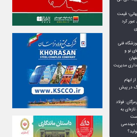
هانی؛ قیمت
ی
وزشگاه فنی
ی نو و
فهان
بداری مدیریت
ز ابهام
نگ در پیش
گان: فولاد
ازه‌ای به
است
 بورس کالا؛ مهندسی
لید؟