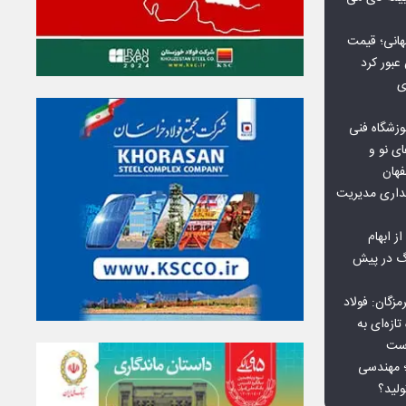
هانی؛ قیمت
ی
وزشگاه فنی
ی نو و
فهان
بداری مدیریت
ز ابهام
نگ در پیش
گان: فولاد
ازه‌ای به
است
 بورس کالا؛ مهندسی
لید؟