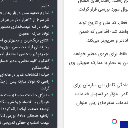
 راستا، راهکارهای اتصال
دانیم
ل مورد بررسی قرار گرفت.
تداوم صعود مس در بازارهای ج
فلز سرخ از ۱۴هزار دلار در هر تن عبور کرد
قطار، کد ملی و تاریخ تولد
فولاد در تله قیمت‌گذاری دستور
خواهد شد؛ اقدامی که ضمن
فولاد مبارکه اصفهان
‌تر و سریع‌تر می‌کند.
افتتاح بزرگ‌ترین و مجهزترین آم
وحرفه ای آزاد تخصصی انرژی‌ها
 فقط برای فردی معتبر خواهد
تجدیدپذیر با حضور استاندار اص
گفتگو با کاوه معلمی، مدیر حسا
دن به قطار با مدارک هویتی وی
فولادسنگان
حیات اکتشافات غدیر در هاله‌ای ا
راهی که فولاد مبارکه پس از ج
ادگی کامل این سازمان برای
گرفت
ا گامی مؤثر در تسهیل خدمات
مدیرکل حفاظت محیط‌زیست هرمز
هرمزگان با اقتصاد چرخشی، نگاه ت
خدمات سفرهای ریلی عنوان
توسعه صنعت فولاد ارائه کرده 
ابلاغیه جنجالی ۱۶۳۰۰
قیمت اسلب یا خفگی تدریجی تو