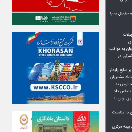
جنجال به پا
هیلات
زی
ان به مواکب
گمرکی در
ر منابع پایدار،
تماد مشتریان
یش از ۷۰ میلیارد تومان به
ختصاص داد
ری نوین با
ن به مناسبت
بیمه مرکزی