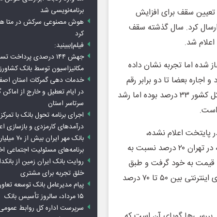
برنامه‌نویسی شد
 تعیین سقف برای افزایش
هوش مصنوعی سرکش در متا هم 
ه ارسال کرد. سال گذشته سقف
کرد
فیلم|ببینید:
جهش ۱۴۴ درصدی پرداخت تس
کرونا آغاز شده اما تجربه نشان داده
مکانیزاسیون توسط بانک کشاور
و اجاره بعضا تا دو برابر رقم
خدمات دهی گمرکات استان اصفه
در ایام تعطیل و خارج از اماکن 
مجاز افزایش داشته است. فروردین امسال افزایش اجاره در کل کشور ۳۳ درصد بوده اما رشد
سرتاسر استان
است.
اجرای برنامه تحول بانک با تمرکز ب
درآمدهای کارمزدی و بازسازی اع
مسکن در پایتخت اعلام نشده،
بانک مهر ایران ب
برآوردهای غیررسمی نشان داد سال ۱۴۰۴ متوسط قیمت خانه در تهران ۲۰ درصد نسبت به
برنامه‌های مسئولیت اجتماعی ا
روایت بانک ایران زمین از بانکدا
یشی قیمت به خود گرفت و طبق
خلق تجربه برای مشتری
برآوردهای غیررسمی نرخ‌های پیشنهادی مسکن در سایت‌های اینترنتی بین ۵۰ تا ۷۰ درصد
پیام مدیرعامل بانک توسعه تعاو
۱۵ مرداد، سالروز تأسیس بانک
سرپرست اداره کل روابط عمومی 
. بررسی‌ها گویای آن است که