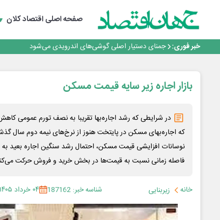
برگزاری آیین نکوداشت فعالان مواکب مرز شلمچه توسط شه
ایران، شریک راهبردی اتحادیه اقتصادی اوراسیا در مسیر تو
صفحه اصلی
اقتصاد کلان
بانک تجارت، تأمین‌کننده مالی پروژه بازسازی فازهای ۴ و ۵ پارس حنوبی
جمنای دستیار اصلی گوشی‌های اندرویدی می‌شود
خبر فوری:
برنده این رقابت داستان‌نویسی، انسان نبود!
برگزاری آیین نکوداشت فعالان مواکب مرز شلمچه توسط شه
ایران، شریک راهبردی اتحادیه اقتصادی اوراسیا در مسیر تو
بازار اجاره زیر سایه قیمت مسکن
در شرایطی که رشد اجاره‌بها تقریبا به نصف تورم عمومی کاهش
که اجاره‌بهای مسکن در پایتخت هنوز از نرخ‌های نیمه دوم سال گذشت
نوسانات افزایشی قیمت مسکن، احتمال رشد سنگین اجاره بعید به نظر
فاصله زمانی نسبت به قیمت‌ها در بخش خرید و فروش حرکت می‌کند
خانه
شناسه خبر: 187162
۰۴ خرداد ۱۴۰۵
زیربنایی