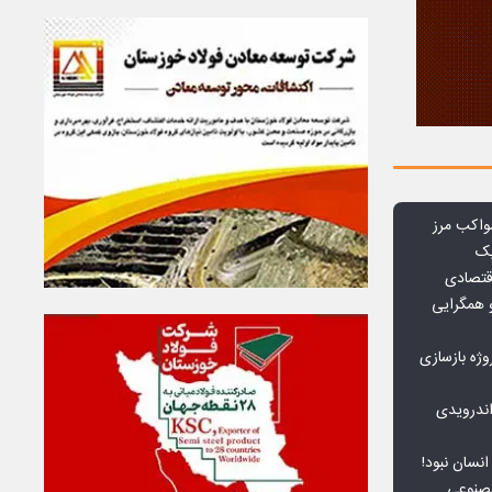
واکب مرز
یک
قتصادی
 همگرایی
وژه بازسازی
ندرویدی
انسان نبود!
مصنوعی