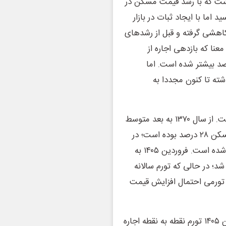
 نسبت P به R در محدوده عدد ۲۰ قرار داشت که با رشد قیمت مسکن در
ل اخیر این نسبت مرتبا افزایش پیدا کرد و به ۳۰ رسید اما با ایجاد ثبات در بازار
به اجاره روند کاهشی گرفته و قبل از رشدهای
 رسیده بود. به این معنا که بازدهی اجاره از
۵.۲‌ درصد بوده، حدود ۰.۳ واحد ‌درصد بیشتر شده است. اما
ل گذشته تا کنون مجددا به
از سوی دیگر بازار اجاره در مقایسه با تورم دچار جاماندگی است. از سال ۱۳۷۰ به بعد متوسط
نرخ تورم اجاره ۲۶ درصد، تورم عمومی ۲۳.۵ درصد و تورم مسکن ۲۸ درصد بوده است؛ در
حالی که هم‌اکنون شکاف عمیقی بین این سه شاخص ایجاد شده است. فروردین ۱۴۰۵ به
ه اجاره در کشور ۳۳.۷ درصد اعلام شد؛ در حالی که تورم سالانه
به انتظارات تورمی احتمال افزایش قیمت
شاخص نقطه به نقطه از شکاف بیشتری حکایت دارد. فروردین ۱۴۰۵ تورم نقطه به نقطه اجاره