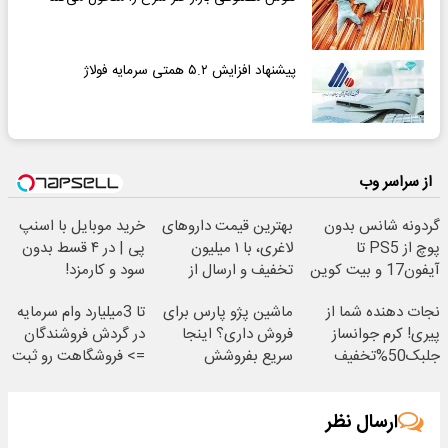
پیشنهاد افزایش ۵.۲ همتی سرمایه فولاژ
از سراسر وب
گردونه شانس بدون
بهترین قیمت داروهای
خرید موبایل با اسنپ
پوچ از PS5 تا
لاغری، با ۱ میلیون
پی | در ۴ قسط بدون
آیفون17 و بیت کوین
تخفیف و ارسال از
سود و کارمزد!
🔥
داروخانه‌
نجات دهنده شما از
ماشین پژو پارس برای
تا 3میلیارد وام سرمایه
پیری! کرم جوانساز
فروش داری؟ اینجا
در گردش فروشندگان
جلبک50%تخفیف
سریع بفروشش
=> فروشگاهت رو ثبت
کن
ارسال نظر