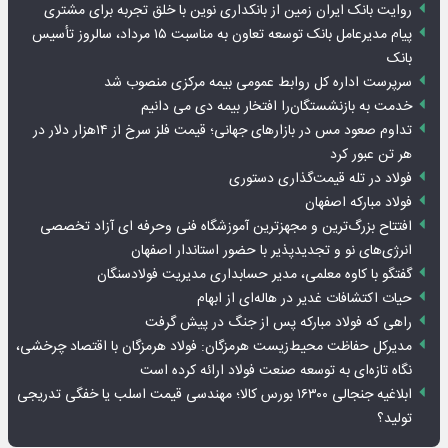
روایت بانک ایران زمین از بانکداری نوین با خلق تجربه برای مشتری
پیام مدیرعامل بانک توسعه تعاون به مناسبت ۱۵ مرداد، سالروز تأسیس
بانک
سرپرست اداره کل روابط عمومی بیمه مرکزی منصوب شد
خدمت به بازنشستگان‌را افتخار بیمه دی می دانیم
تداوم صعود مس در بازارهای جهانی؛ قیمت فلز سرخ از ۱۴هزار دلار در
هر تن عبور کرد
فولاد در تله قیمت‌گذاری دستوری
فولاد مبارکه اصفهان
افتتاح بزرگ‌ترین و مجهزترین آموزشگاه فنی وحرفه ای آزاد تخصصی
انرژی‌های نو و تجدیدپذیر با حضور استاندار اصفهان
گفتگو با کاوه معلمی، مدیر حسابداری مدیریت فولادسنگان
حیات اکتشافات غدیر در هاله‌ای از ابهام
راهی که فولاد مبارکه پس از جنگ در پیش گرفت
مدیرکل حفاظت محیط‌زیست هرمزگان: فولاد هرمزگان با اقتصاد چرخشی،
نگاه تازه‌ای به توسعه صنعت فولاد ارائه کرده است
ابلاغیه جنجالی ۱۶۳۰۰ بورس کالا؛ مهندسی قیمت اسلب یا خفگی تدریجی
تولید؟