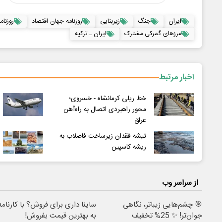
ایران
جنگ
زیربنایی
روزنامه جهان اقتصاد
روزنامه 3 خر
مرزهای گمرکی مشترک
ایران ـ ترکیه
اخبار مرتبط
خط ریلی کرمانشاه‌ - خسروی؛
محور راهبردی اتصال به راه‌آهن
عراق
تیشه فقدان زیرساخت فاضلاب به
ریشه کاسپین
از سراسر وب
🎯 چشم‌هایی زیباتر، نگاهی
ساینا داری برای فروش؟ با کارنامه
جوان‌تر! ✨ 25% تخفیف
به بهترین قیمت بفروش!