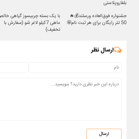
بلفاروپلاستی
جشنواره فوق‌العاده ورسلند💰🔥
با یک بسته چربیسوز گیاهی خال
50 تتر رایگان برای هر ثبت نام🤩
ماهی 7کیلو لاغر شو (سفارش با
تخفیف)
ارسال نظر
ارسال