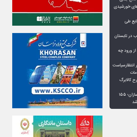
گاه‌های خورشیدی
یع طی
 در تابستان
 از ورود چه
 انتظارسیاست
مات
 کالابرگ
افت ۳۴ درصدی فروش خودروسازان؛ ۱۵۵
شد