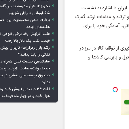
تجهیز ۱۲ هزار مدرسه به نیرو
یران با اشاره به نشست
۵ کیلوواتی تا پایان شهریور
ترکیه و مقامات ارشد گمرک
برطرف شدن محدودیت‌ برق صنا
تی، آمادگی خود را برای
هفته‌های آینده
علت افزایش رقم برخی قبوض آب
قیمت نفت یک دلار بالا رفت
رشد بازار رمزارزها؛ کاربران پیش
ی از توقف کالا در مرز در
نکاتی را باید بدانند؟
ل و بازرسی کالاها و
ساماندهی صنعت تلفن همراه در
جدیددولت؛حمایت ازتولید وخد
صندوق توسعه ملی نقشی در طرح
ندارد
هزار خودرو در چهار ماه فروخته 