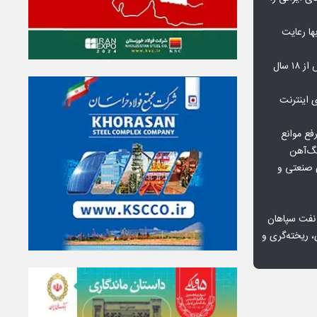
‌بها رعایت
مشکلات مسکن مهر پردیس پس از ۱۸ سال
اعمال ضریب ۲.۷ برای اینترنت
فع موانع
گ‌آهن
ی صنعتی و
 نفت سپاهان
، ریخته‌گری و