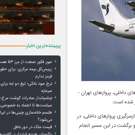
پربیننده‌ترین اخبار
عبور فکور صنعت از مرز ۵۳ همت درآمد
رییس‌کل بیمه مرکزی: برای حق
قرمز ندارم
نرخ سود بانکی؛ تیغ دو لبه برای ت
سرمایه
های داخلی، پروازهای تهران -
چشم‌انداز صادرات گوشت مرغ؛ از
سیاست‌ها تا اعتماد به خصوصی‌ه
طلسم خانه‌سازی چینی‌ها در ایر
زسرگیری پروازهای داخلی، در
می‌شود؟
هشت ۱۴۰۵ در مجموع ۴۶ پرواز رفت و برگشت در این مسیر انجام
قیمت ملک در دور باطل
پاکستان هزینه انبارداری کانتینره