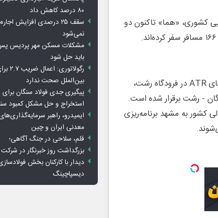
۸۰ درصد کاهش داد
ایی کشوری، «هما» تاکنون دو
سقف ۲۵ درصدی افزایش اجاره
نمی‌شود
باید حل شود
رگولاتوری: 
بین‌الملل صحت ندارد
همچنین از ۳۰ اردیبهشت ۱۴۰۵ و با استقرار یک فروند هواپیمای ATR در فرودگاه رشت،
پیگیری جدی فولاد سنگان برای ر
ن - رشت برقرار شده است.
استخراج و حل مشکل کمبود سن
 کشور به مشهد برنامه‌ریزی
ایمیدرو، راهبر سرمایه‌گذاری‌ها
معدنی ایران و چین
‌شوند.
قلم، سلاحی در جنگ آگاهی؛
بزرگداشت روز خبرنگار در شرکت
دیدار با کارکنان بخش فولادسازی
دیسپاچینگ