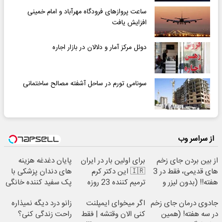
ساعت پروازهای فرودگاه مهرآباد و امام خمینی
افزایش یافت
دوئل مرکز آمار و دلالان در بازار اجاره
سونامی تورم در ساحل آشفته مصالح ساختمانی
از سراسر وب
از بین بردن جای زخم
برای اولین بار در ایران
پایان دغدغه هزینه
های قدیمی، فقط در 3
🇮🇷 این دکتر کرم
های دندان پزشکی با
هفته!! (بدون لیزر و
ترمیم کننده 23 روزه
پک سفید کننده خانگی
جراحی)
ساخت!
جادوی درمان جای زخم
اگر میخوای ایمپلنت
زانو درد دیگه نمیذاره
در سه هفته! (همین
کنی الان وقتشه | فقط
راحت زندگی کنی؟