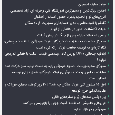
فولاد مبارکه اصفهان
افتتاح بزرگ‌ترین و مجهزترین آموزشگاه فنی وحرفه ای آزاد تخصصی
انرژی‌های نو و تجدیدپذیر با حضور استاندار اصفهان
گفتگو با کاوه معلمی، مدیر حسابداری مدیریت فولادسنگان
حیات اکتشافات غدیر در هاله‌ای از ابهام
راهی که فولاد مبارکه پس از جنگ در پیش گرفت
مدیرکل حفاظت محیط‌زیست هرمزگان: فولاد هرمزگان با اقتصاد چرخشی،
نگاه تازه‌ای به توسعه صنعت فولاد ارائه کرده است
ابلاغیه جنجالی ۱۶۳۰۰ بورس کالا؛ مهندسی قیمت اسلب یا خفگی تدریجی
تولید؟
مدیرکل محیط‌زیست: صنایع هرمزگان باید به سمت تولید سبز حرکت کنند
نماینده مجلس: رصدخانه نوآوری فولاد هرمزگان، فصل تازه‌ی توسعه
استان است
افق ۱۵ میلیون تنی فولاد سنگان چه شد؟ | ۴۰ روز توقف، بحران خوراک و
عقب‌ماندگی طرح توسعه
پارادوکس سدهای پُر و سفره‌های خالی
غول‌های خاموشی که نقشه قدرت جهان را بازنویسی می‌کنند
سردرگمی در بازار اجاره