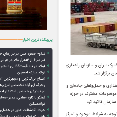
پربیننده‌ترین اخبار
تداوم صعود مس در بازارهای ج
فلز سرخ از ۱۴هزار دلار در هر تن عبور کرد
گمرک ایران و سازمان راهداری
فولاد در تله قیمت‌گذاری دستور
فولاد مبارکه اصفهان
 برگزار شد.
افتتاح بزرگ‌ترین و مجهزترین آم
وحرفه ای آزاد تخصصی انرژی‌ها
داری و حمل‌ونقلی جاده‌ای و
تجدیدپذیر با حضور استاندار اص
ح موضوعات مشترک در حوزه
گفتگو با کاوه معلمی، مدیر حسا
زمان تاکید کرد.
فولادسنگان
حیات اکتشافات غدیر در هاله‌ای ا
وجه به شرایط موجود و تمرکز
راهی که فولاد مبارکه پس از ج