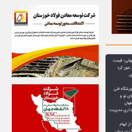
هانی؛ قیمت
ی
وزشگاه فنی
ی نو و
فهان
بداری مدیریت
ز ابهام
نگ در پیش