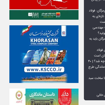
گان: فولاد
ازه‌ای به
است
 بورس کالا؛ مهندسی
لید؟
ان باید به
فولاد
تان است
افق ۱۵ میلیون تنی فولاد سنگان چه شد؟ | ۴۰
‌ماندگی طرح
تا ساخت سبد
 خالی