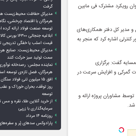
وان رویکرد مشترک فی مابین
گرفت
مدیرکل حفاظت محیط‌زیست هرمز
هرمزگان با اقتصاد چرخشی، نگاه ت
توسعه صنعت فولاد ارائه کرده 
 مدیر کل دفتر همکاری‌های
ابلاغیه جنجالی ۱۶۳۰۰
 کنترلی اشاره کرد که منجر به
قیمت اسلب یا خفگی تدریجی تو
مدیرکل محیط‌زیست: صنایع هرمزگ
سمت تولید سبز حرکت کنند
مسایه گفت: برگزاری
نماینده مجلس: رصدخانه نوآوری 
ات گمرکی و افزایش سرعت در
هرمزگان، فصل تازه‌ی توسعه اس
روز توقف، بحران خوراک و عقب
توسعه
وسط مشاوران پروژه ارائه و
از خرید آنلاین طلا، نقره و مس 
. ‌
سرمایه‌گذاری با زرپی
روزنامه ۱۴ مرداد
پارادوکس سدهای پُر و سفره‌های