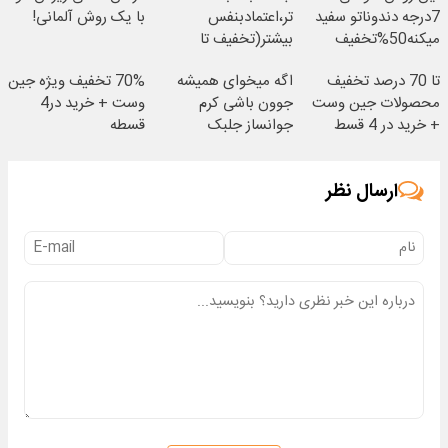
7درجه دندوناتو سفید
تر،اعتمادبنفس
با یک روش آلمانی!
میکنه50%تخفیف
بیشتر(تخفیف تا
امشب)
تا 70 درصد تخفیف
اگه میخوای همیشه
70% تخفیف ویژه جین
محصولات جین وست
جوون باشی کرم
وست + خرید در4
+ خرید در 4 قسط
جوانساز جلبک
قسطه
مخصوص توعه
ارسال نظر