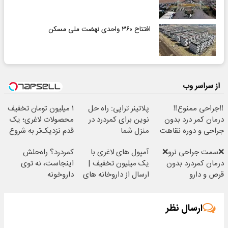
افتتاح ۳۶۰ واحدی نهضت ملی مسکن
از سراسر وب
‼️جراحی ممنوع‼️
پلاتینر تراپی: راه حل
۱ میلیون تومان تخفیف
درمان کمر درد بدون
نوین برای کمردرد در
محصولات لاغری؛ یک
جراحی و دوره نقاهت
منزل شما
قدم نزدیک‌تر به شروع
کاهش وزن
❌سمت جراحی نرو❌
آمپول های لاغری با
کمردرد؟ راه‌حلش
درمان کمردرد بدون
یک میلیون تخفیف |
اینجاست، نه توی
قرص و دارو
ارسال از داروخانه های
داروخونه
معتبر
ارسال نظر