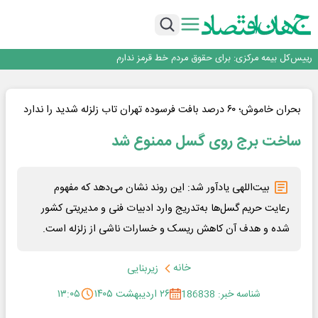
ثبت بالاترین رکورد تاریخی در بازار سهام؛ ارزش معاملات خرد به ۶۶ همت رسید
عبور فکور صنعت از مرز ۵۳ همت درآمد
رییس‌کل بیمه مرکزی: برای حقوق مردم خط قرمز ندارم
نرخ سود بانکی؛ تیغ دو لبه برای تولید و بازار سرمایه
چشم‌انداز صادرات گوشت مرغ؛ از ناپایداری سیاست‌ها تا اعتماد به خصوصی‌ها
ثبت بالاترین رکورد تاریخی در بازار سهام؛ ارزش معاملات خرد به ۶۶ همت رسید
عبور فکور صنعت از مرز ۵۳ همت درآمد
بحران خاموش؛ ۶۰ درصد بافت فرسوده تهران تاب زلزله شدید را ندارد
ساخت برج روی گسل ممنوع شد
بیت‌اللهی یادآور شد: این روند نشان می‌دهد که مفهوم
رعایت حریم گسل‌ها به‌تدریج وارد ادبیات فنی و مدیریتی کشور
شده و هدف آن کاهش ریسک و خسارات ناشی از زلزله است.
خانه
زیربنایی
شناسه خبر: 186838
۲۶ اردیبهشت ۱۴۰۵
۱۳:۰۵