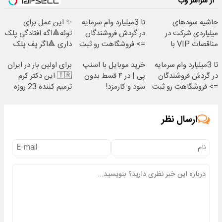
از سراسر وب
حاشیه سودهای
تا 3میلیارد وام سرمایه
✨ این عمل برای
میلیاردی شرکت در
در گردش فروشندگان
توئه🔺اگه افتادگی پلک
مناقصات VIP با
=> فروشگاهت رو ثبت
داری 🔺اگر پف پلک
اشتراکات ایران تندر
کن
اطراف چشم داری
تا 3میلیارد وام سرمایه
خرید موبایل با اسنپ
برای اولین بار در ایران
در گردش فروشندگان
پی | در ۴ قسط بدون
🇮🇷 این دکتر کرم
=> فروشگاهت رو ثبت
سود و کارمزد!
ترمیم کننده 23 روزه
کن
ساخت!
ارسال نظر