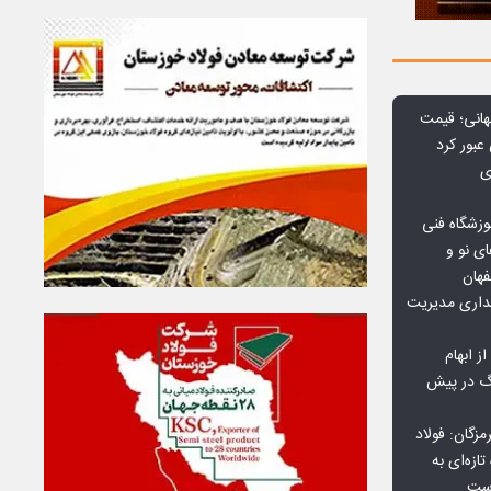
هانی؛ قیمت
ی
وزشگاه فنی
ی نو و
فهان
بداری مدیریت
ز ابهام
نگ در پیش
گان: فولاد
ازه‌ای به
است