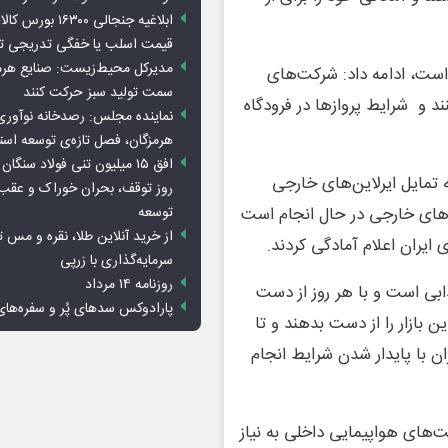
ابلاغیه جنجالی ۱۶۳۰۰
قیمت اسلب یا خفگی تدریجی تو
مدیرکل محیط‌زیست: صنایع هرمزگ
 است، ادامه داد: شرکت‌های
سمت تولید سبز حرکت کنند
ند و شرایط پروازها در فرودگاه
نماینده مجلس: رصدخانه نوآوری 
هرمزگان، فصل تازه‌ی توسعه اس
 تمایل ایرلاین‌های خارجی
روز توقف، بحران خوراک و عقب
توسعه
ین‌های خارجی در حال انجام است
از خرید آنلاین طلا، نقره و مس 
ایران اعلام آمادگی کردند.
سرمایه‌گذاری با زرپی
روزنامه ۱۴ مرداد
ذابی است و با هر روز از دست
پارادوکس سدهای پُر و سفره‌های
ن بازار را از دست بدهند و تا
ن با پایدار شدن شرایط انجام
های هواپیمایی داخلی به نیاز