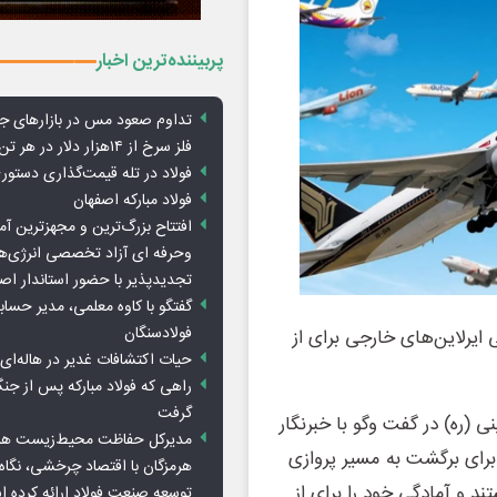
پربیننده‌ترین اخبار
تداوم صعود مس در بازارهای ج
فلز سرخ از ۱۴هزار دلار در هر تن عبور کرد
فولاد در تله قیمت‌گذاری دستور
فولاد مبارکه اصفهان
افتتاح بزرگ‌ترین و مجهزترین آم
وحرفه ای آزاد تخصصی انرژی‌ها
تجدیدپذیر با حضور استاندار اص
گفتگو با کاوه معلمی، مدیر حسا
فولادسنگان
ایرلاین‌های خارجی برای از
حیات اکتشافات غدیر در هاله‌ای ا
راهی که فولاد مبارکه پس از ج
گرفت
 (ره) در گفت وگو با خبرنگار
مدیرکل حفاظت محیط‌زیست هرمز
برای برگشت به مسیر پروازی
هرمزگان با اقتصاد چرخشی، نگاه ت
ند و آمادگی خود را برای از
توسعه صنعت فولاد ارائه کرده 