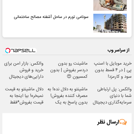
سونامی تورم در ساحل آشفته مصالح ساختمانی
از سراسر وب
خرید موبایل با اسنپ
ماشینت رو بدون
والکس: بازار امن برای
پی | در ۴ قسط بدون
دردسر بفروش | بدون
خرید و فروش
سود و کارمزد!
کمسیون 😍
دارایی‌های دیجیتال
والکس: پل ارتباطی
ماشینتو به دلال نده! به
دلال ماشینتو به قیمت
شما با دنیای
مصرف کننده بفروش!
نمیخره! بیا اینجا به
سرمایه‌گذاری دیجیتال
بدون پاسخ به یک
قیمت بفروش*فقط
تماس
خریدار واقعی*
ارسال نظر