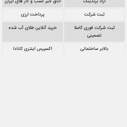
آراد برندینگ
اتاق خبر کسب و کار های ایران
ثبت شرکت
پرداخت ارزی
ثبت شرکت فوری کاملا
خرید آنلاین طلای آب شده
تضمینی
بالابر ساختمانی
اکسپرس اینتری کانادا
خرید پشم سنگ
نقد کردن درآمد یوتیوب
خرید سرور
مرجع بازی های مود اندروید
تمام حقوق مادی‌ و معنوی این سایت متعلق به
جهان اقتصاد
است و استفاده از
مطالب با ذکر منبع بلامانع است.