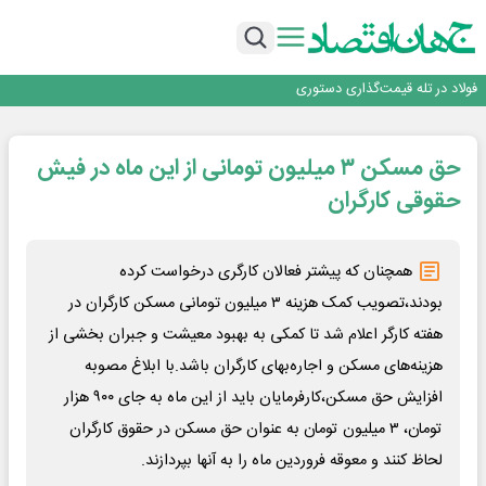
افتتاح بزرگ‌ترین و مجهزترین آموزشگاه فنی وحرفه ای آزاد تخصصی انرژی‌های نو و
تجدیدپذیر با حضور استاندار اصفهان
گفتگو با کاوه معلمی، مدیر حسابداری مدیریت فولادسنگان
تداوم صعود مس در بازارهای جهانی؛ قیمت فلز سرخ از ۱۴هزار دلار در هر تن عبور کرد
فولاد در تله قیمت‌گذاری دستوری
فولاد مبارکه اصفهان
افتتاح بزرگ‌ترین و مجهزترین آموزشگاه فنی وحرفه ای آزاد تخصصی انرژی‌های نو و
حق مسکن ۳ میلیون تومانی از این ماه در فیش
تجدیدپذیر با حضور استاندار اصفهان
گفتگو با کاوه معلمی، مدیر حسابداری مدیریت فولادسنگان
تداوم صعود مس در بازارهای جهانی؛ قیمت فلز سرخ از ۱۴هزار دلار در هر تن عبور کرد
حقوقی کارگران
فولاد در تله قیمت‌گذاری دستوری
همچنان که پیشتر فعالان کارگری درخواست کرده
بودند،تصویب کمک هزینه ۳ میلیون تومانی مسکن کارگران در
هفته کارگر اعلام شد تا کمکی به بهبود معیشت و جبران بخشی از
هزینه‌های مسکن و اجاره‌بهای کارگران باشد.با ابلاغ مصوبه
افزایش حق مسکن،کارفرمایان باید از این ماه به جای ۹۰۰ هزار
تومان، ۳ میلیون تومان به عنوان حق مسکن در حقوق کارگران
لحاظ کنند و معوقه فروردین ماه را به آنها بپردازند.