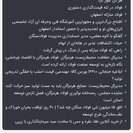
هر تن عبور کرد
فولاد در تله قیمت‌گذاری دستوری
فولاد مبارکه اصفهان
افتتاح بزرگ‌ترین و مجهزترین آموزشگاه فنی وحرفه ای آزاد تخصصی
انرژی‌های نو و تجدیدپذیر با حضور استاندار اصفهان
گفتگو با کاوه معلمی، مدیر حسابداری مدیریت فولادسنگان
حیات اکتشافات غدیر در هاله‌ای از ابهام
راهی که فولاد مبارکه پس از جنگ در پیش گرفت
مدیرکل حفاظت محیط‌زیست هرمزگان: فولاد هرمزگان با اقتصاد چرخشی،
نگاه تازه‌ای به توسعه صنعت فولاد ارائه کرده است
ابلاغیه جنجالی ۱۶۳۰۰ بورس کالا؛ مهندسی قیمت اسلب یا خفگی تدریجی
تولید؟
مدیرکل محیط‌زیست: صنایع هرمزگان باید به سمت تولید سبز حرکت کنند
نماینده مجلس: رصدخانه نوآوری فولاد هرمزگان، فصل تازه‌ی توسعه
استان است
افق ۱۵ میلیون تنی فولاد سنگان چه شد؟ | ۴۰ روز توقف، بحران خوراک و
عقب‌ماندگی طرح توسعه
از خرید آنلاین طلا، نقره و مس تا ساخت سبد سرمایه‌گذاری با زرپی