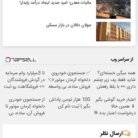
مالیات معدن؛ امید جدید ایجاد درآمد پایدار!
جولان دلالان در بازار مسکن
از سراسر وب
همه میگن خسته‌ای؟
✅ جستجوی خودروی
تا 3میلیارد وام سرمایه
شاید فقط پف زیر چشم
دلخواه کرمان موتور 👈
در گردش فروشندگان
داری 👀 با بلفا رفعش
فروش ساده، بی واسطه
=> فروشگاهت رو ثبت
کن
و مستقیم
کن
اعتبار خرید گوشی بگیر
100 هزار تومن پاداش
از جستجوی خودری
📱 همین حالا
بگیر | ثبت نام کن
دلخواه کرمان موتور تا
درخواست اعتبار بده 🎯
فروش آن، ساده، بی
واسطه و مستقیم
ارسال نظر