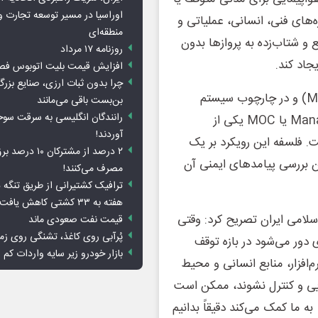
اوراسیا در مسیر توسعه تجارت و
های فنی، انسانی، عملیاتی و
منطقه‌ای
و شتاب‌زده به پروازها بدون
روزنامه ۱۷ مرداد
جاد کند.
افزایش قیمت بلیت اتوبوس فص
چرا بدون ثبات ارزی، صنایع بزرگ
وی افزود: بازگشت به آسمان باید بر پایه مدیریت تغییر (MOC) و در چارچوب سیستم
بن‌بست باقی می‌مانند
رانندگان انگلیسی به سرقت سو
مدیریت ایمنی (SMS) انجام شود. Management of Change یا MOC یکی از
آوردند!
. فلسفه این رویکرد بر یک
۲ درصد از مشترکان 
ن بررسی پیامدهای ایمنی آن
مصرف می‌کنند!
ترافیک کشتیرانی از طریق تنگه 
هفته به ۳۳ کشتی کاهش یافت
امی ایران تصریح کرد: وقتی
قیمت نفت صعودی ماند
پُرآبی روی کاغذ، تشنگی روی زم
دور می‌شود در بازه توقف
بازار خودرو زیر سایه واردات کم ا
‌افزار، منابع انسانی و محیط
ایی و کنترل نشوند، ممکن است
کیفیت عملیات و سطح ایمنی را تحت تأثیر قرار دهند. MOC به ما کمک می‌کند دقیقاً بدانیم