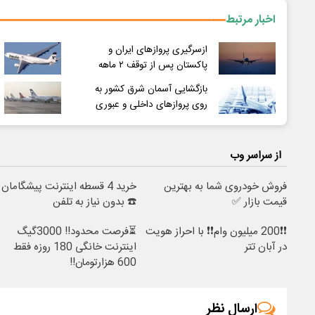
اخبار مرتبط
ازسرگیری پروازهای ایران و
پاکستان پس از توقف ۲ ماهه
بازگشایی آسمان شرق کشور به
روی پروازهای داخلی و عبوری
از سراسر وب
فروش خودروی شما به بهترین
خرید 4 قسطه اینترنت پیشگامان
قیمت بازار ✅
☎️ بدون نیاز به تلفن
❗❗200 میلیون وام❗❗ با احراز هویت
⏳فرصت محدود!! 3000گیگ
در آبان تتر
اینترنت خانگی 180 روزه فقط
600 هزارتومان!!
ارسال نظر