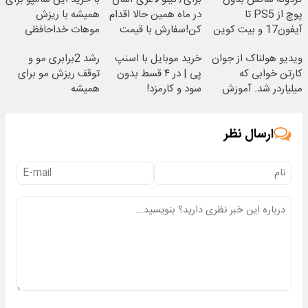
پوچ از PS5 تا
در ماه همین حالا اقدام
همیشه با ریزش
آیفون17 و بیت کوین
کن!سفارش با قیمت
موهات خداحافظی
🔥
قدیم
کن❗️35% تخفیف
ویدیو هولناک از جوان
خرید موبایل با اسنپ
رشد 2برابری مو و
کارتن خوابی که
پی | در ۴ قسط بدون
توقف ریزش مو برای
میلیاردر شد. آموزش
سود و کارمزد!
همیشه
رایگان
ارسال نظر