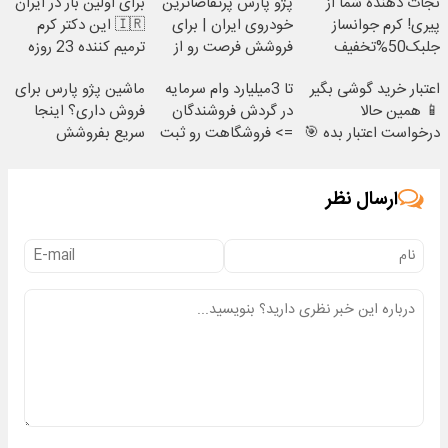
نجات دهنده شما از
پژو پارس پرتقاضاترین
برای اولین بار در ایران
پیری! کرم جوانساز
خودروی ایران | برای
🇮🇷 این دکتر کرم
جلبک50%تخفیف
فروشش فرصت رو از
ترمیم کننده 23 روزه
دست نده!
ساخت!
اعتبار خرید گوشی بگیر
تا 3میلیارد وام سرمایه
ماشین پژو پارس برای
📱 همین حالا
در گردش فروشندگان
فروش داری؟ اینجا
درخواست اعتبار بده 🎯
=> فروشگاهت رو ثبت
سریع بفروشش
کن
ارسال نظر